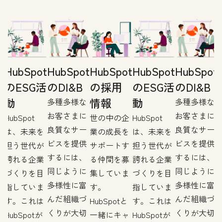
t
HubSpot
HubSpot
HubSpot
HubSpot
HubSpot
のESG活
のDI&B
の採用
のESG活
のDI&B
動
情報
動
多種多様な
多種多様な
お客さまに
お客さまに
企
HubSpot
世の中の企
HubSpot
良質なサー
良質なサー
を
は、未来を
業の成長を
は、未来を
ビスを提供
ビスを提供
す
担う世代が
サポートす
担う世代が
するには、
するには、
募
誇れる企業
る仲間を募
誇れる企業
同じように
同じように
ま
づくりを目
集していま
づくりを目
多様性に富
多様性に富
指していま
す。
指していま
んだ組織づ
んだ組織づ
す。これは
HubSpotと
す。これは
くりが大切
くりが大切
ャ
HubSpotが
一緒にキャ
HubSpotが