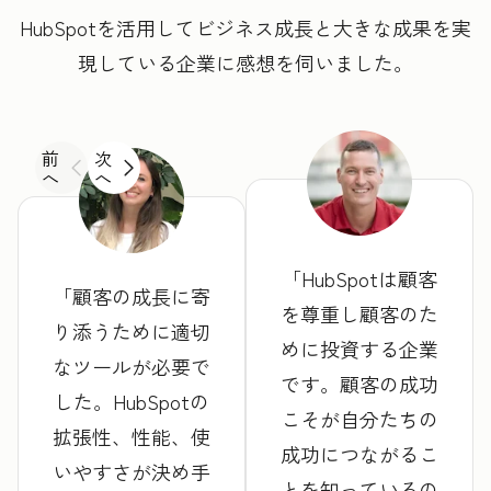
HubSpotを活用してビジネス成長と大きな成果を実
現している企業に感想を伺いました。
前
次
へ
へ
HubSpotは顧客
顧客の成長に寄
を尊重し顧客のた
り添うために適切
めに投資する企業
なツールが必要で
です。顧客の成功
した。HubSpotの
こそが自分たちの
拡張性、性能、使
成功につながるこ
いやすさが決め手
とを知っているの