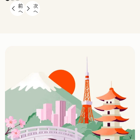
前
次
へ
へ