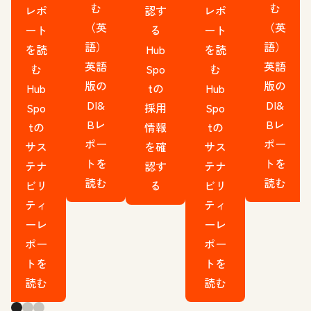
む
む
レポ
認す
レポ
（英
（英
ート
る
ート
語）
語）
を読
Hub
を読
英語
英語
む
Spo
む
版の
版の
Hub
tの
Hub
DI&
DI&
Spo
採用
Spo
Bレ
Bレ
tの
情報
tの
ポー
ポー
サス
を確
サス
トを
トを
テナ
認す
テナ
読む
読む
ビリ
る
ビリ
ティ
ティ
ーレ
ーレ
ポー
ポー
トを
トを
読む
読む