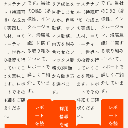
です。当社
です。当社
を
サステナブ
リア成長を
サステナブ
のDI&B（多
のDI&B（多
せ
ル（持続可
目指しませ
ル（持続可
様性、イン
様性、イン
宅
能）な成長
んか。自宅
能）な成長
クルージョ
クルージョ
フ
を実践し、
勤務、オフ
を実践し、
ン、帰属意
ン、帰属意
、
人材、コミ
ィス勤務、
人材、コミ
識）に関す
識）に関す
み
ュニティ
両方を組み
ュニティ
る取り組み
る取り組み
フ
ー、世界へ
合わせたフ
ー、世界へ
について、
について、
勤
の投資を行
レックス勤
の投資を行
レポートで
レポートで
っていくこ
務の3種類
っていくこ
詳しくご紹
詳しくご紹
方
とを意味し
から働き方
とを意味し
介していま
介していま
ます。レポ
を選べま
ます。レポ
す。
す。
ートでその
す。
ートでその
詳細をご確
詳細をご確
レポ
レポ
認くださ
認くださ
採用
ート
ート
い。
い。
情報
を読
を読
を確