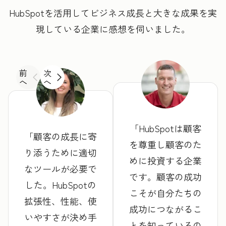
HubSpotを活用してビジネス成長と大きな成果を実
現している企業に感想を伺いました。
前
次
へ
へ
HubSpotは顧客
顧客の成長に寄
を尊重し顧客のた
り添うために適切
めに投資する企業
なツールが必要で
です。顧客の成功
した。HubSpotの
こそが自分たちの
拡張性、性能、使
成功につながるこ
いやすさが決め手
とを知っているの