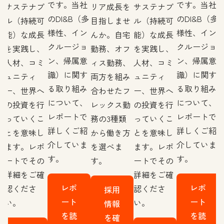
です。当社
です。当社
を
サステナブ
リア成長を
サステナブ
のDI&B（多
のDI&B（多
せ
ル（持続可
目指しませ
ル（持続可
様性、イン
様性、イン
宅
能）な成長
んか。自宅
能）な成長
クルージョ
クルージョ
フ
を実践し、
勤務、オフ
を実践し、
ン、帰属意
ン、帰属意
、
人材、コミ
ィス勤務、
人材、コミ
識）に関す
識）に関す
み
ュニティ
両方を組み
ュニティ
る取り組み
る取り組み
フ
ー、世界へ
合わせたフ
ー、世界へ
について、
について、
勤
の投資を行
レックス勤
の投資を行
レポートで
レポートで
っていくこ
務の3種類
っていくこ
詳しくご紹
詳しくご紹
方
とを意味し
から働き方
とを意味し
介していま
介していま
ます。レポ
を選べま
ます。レポ
す。
す。
ートでその
す。
ートでその
詳細をご確
詳細をご確
レポ
レポ
認くださ
認くださ
採用
ート
ート
い。
い。
情報
を読
を読
を確