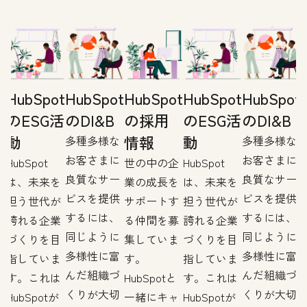
t
HubSpot
HubSpot
HubSpot
HubSpot
HubSpot
のESG活
のDI&B
の採用
のESG活
のDI&B
動
情報
動
多種多様な
多種多様な
お客さまに
お客さまに
企
HubSpot
世の中の企
HubSpot
良質なサー
良質なサー
を
は、未来を
業の成長を
は、未来を
ビスを提供
ビスを提供
す
担う世代が
サポートす
担う世代が
するには、
するには、
募
誇れる企業
る仲間を募
誇れる企業
同じように
同じように
ま
づくりを目
集していま
づくりを目
多様性に富
多様性に富
指していま
す。
指していま
んだ組織づ
んだ組織づ
す。これは
HubSpotと
す。これは
くりが大切
くりが大切
ャ
HubSpotが
一緒にキャ
HubSpotが