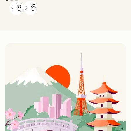
前
次
へ
へ