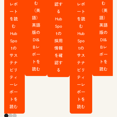
む
む
レポ
認す
レポ
（英
（英
ート
る
ート
語）
語）
を読
Hub
を読
英語
英語
む
Spo
む
版の
版の
Hub
tの
Hub
DI&
DI&
Spo
採用
Spo
Bレ
Bレ
tの
情報
tの
ポー
ポー
サス
を確
サス
トを
トを
テナ
認す
テナ
読む
読む
ビリ
る
ビリ
ティ
ティ
ーレ
ーレ
ポー
ポー
トを
トを
読む
読む