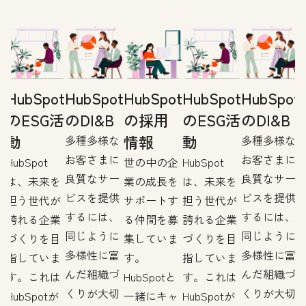
t
HubSpot
HubSpot
HubSpot
HubSpot
HubSpot
のESG活
のDI&B
の採用
のESG活
のDI&B
動
情報
動
多種多様な
多種多様な
お客さまに
お客さまに
企
HubSpot
世の中の企
HubSpot
良質なサー
良質なサー
を
は、未来を
業の成長を
は、未来を
ビスを提供
ビスを提供
す
担う世代が
サポートす
担う世代が
するには、
するには、
募
誇れる企業
る仲間を募
誇れる企業
同じように
同じように
ま
づくりを目
集していま
づくりを目
多様性に富
多様性に富
指していま
す。
指していま
んだ組織づ
んだ組織づ
す。これは
HubSpotと
す。これは
くりが大切
くりが大切
ャ
HubSpotが
一緒にキャ
HubSpotが