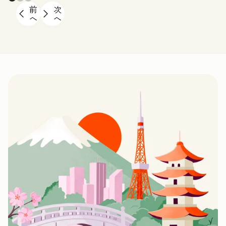
前
次
へ
へ