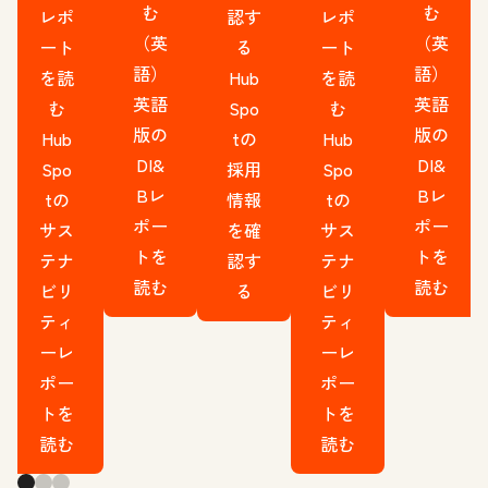
む
む
レポ
認す
レポ
（英
（英
ート
る
ート
語）
語）
を読
Hub
を読
英語
英語
む
Spo
む
版の
版の
Hub
tの
Hub
DI&
DI&
Spo
採用
Spo
Bレ
Bレ
tの
情報
tの
ポー
ポー
サス
を確
サス
トを
トを
テナ
認す
テナ
読む
読む
ビリ
る
ビリ
ティ
ティ
ーレ
ーレ
ポー
ポー
トを
トを
読む
読む