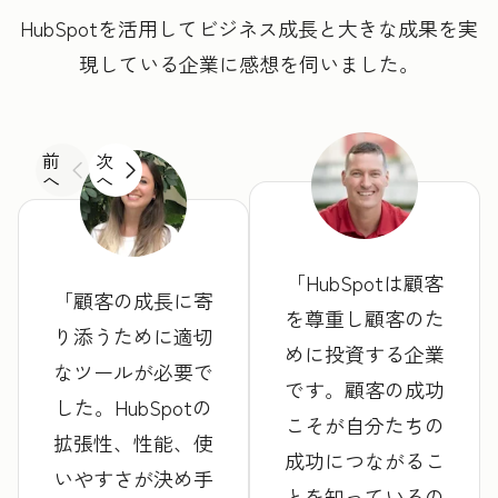
HubSpotを活用してビジネス成長と大きな成果を実
現している企業に感想を伺いました。
前
次
へ
へ
HubSpotは顧客
顧客の成長に寄
を尊重し顧客のた
り添うために適切
めに投資する企業
なツールが必要で
です。顧客の成功
した。HubSpotの
こそが自分たちの
拡張性、性能、使
成功につながるこ
いやすさが決め手
とを知っているの