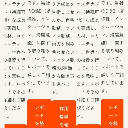
です。当社
です。当社
を
サステナブ
リア成長を
サステナブ
のDI&B（多
のDI&B（多
せ
ル（持続可
目指しませ
ル（持続可
様性、イン
様性、イン
宅
能）な成長
んか。自宅
能）な成長
クルージョ
クルージョ
フ
を実践し、
勤務、オフ
を実践し、
ン、帰属意
ン、帰属意
、
人材、コミ
ィス勤務、
人材、コミ
識）に関す
識）に関す
み
ュニティ
両方を組み
ュニティ
る取り組み
る取り組み
フ
ー、世界へ
合わせたフ
ー、世界へ
について、
について、
勤
の投資を行
レックス勤
の投資を行
レポートで
レポートで
っていくこ
務の3種類
っていくこ
詳しくご紹
詳しくご紹
方
とを意味し
から働き方
とを意味し
介していま
介していま
ます。レポ
を選べま
ます。レポ
す。
す。
ートでその
す。
ートでその
詳細をご確
詳細をご確
レポ
レポ
認くださ
認くださ
採用
ート
ート
い。
い。
情報
を読
を読
を確