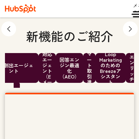
メ
ュ
新機能のご紹介
デ
ー
顧客
ス
タ
対応
マ
Loop
エ
エー
回答エン
ー
Marketing
ン
件創出エージェ
ジェ
ジン最適
ト
のための
リ
ント
ント
化
取
Breezeア
ッ
（E
（AEO）
引
シスタン
チ
メー
進
ト
メ
ル）
行
ン
ト