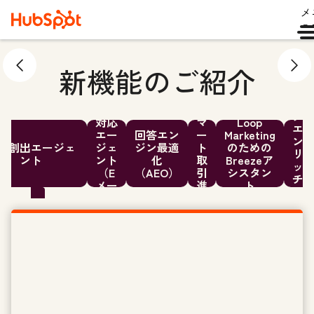
メ
ュ
新機能のご紹介
デ
ー
顧客
ス
タ
対応
マ
Loop
エ
エー
回答エン
ー
Marketing
ン
件創出エージェ
ジェ
ジン最適
ト
のための
リ
ント
ント
化
取
Breezeア
ッ
（E
（AEO）
引
シスタン
チ
メー
進
ト
メ
ル）
行
ン
ト