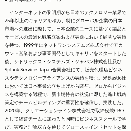
インターネットの黎明期から日本のテクノロジー業界で
25年以上のキャリアを積み、特にグローバル企業の日本
市場への進出に際して、日本企業のニーズに基づく製品と
サービスの最適化戦略立案および実践において顕著な実績
を持つ。1999年にネットワンシステムズ株式会社でアカ
ウント営業および事業開発としてキャリアをスタートした
後、シトリックス・システムズ・ジャパン株式会社及び
Splunk Services Japan合同会社にて、販売代理店ビジネ
スやテクノロジーアライアンスの実績を積む。米Elastic社
においては日本事業の立ち上げから関与。ゼロからビジネ
スを構築する過程で、新市場特有の状況に即した進出戦略
策定やチームビルディングの重要性を確信し、実践した。
2020年、クリエーションライン株式会社で取締役兼CRO
として経営チームに加わると同時にビジネススクールで学
び、実務と理論双方を通じてグロースマインドセットを深