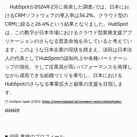
HubSpotが2024年2月に発表した調査
では、日本にお
(*)
けるCRMソフトウェアの導入率は36.2%、クラウド型の
CRMに絞ると26.4%という結果となりました。HubSpot
は、この数字が日本市場におけるクラウド型業務支援アプ
リケーションのさらなる普及余地を示していると考えてい
ます。このような日本企業の現状を踏まえ、須田は日本法
人の代表としてHubSpotの認知向上や各種パートナーシ
ップの強化、そして従業員が高いパフォーマンスを発揮し
ながら成長できる組織づくりを牽引し、日本における
HubSpotのさらなる事業拡大と顧客の支援を目指しま
す。
(*) HubSpot Japan (2024):
https://www.hubspot.jp/company-news/stateofsales-
20240219
■ 須田 孝雄のプロフィール