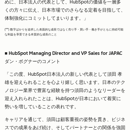
めに、日本法人の代表として、HubSpotの価値を一層多
くの方々に伝え、日本市場でのさらなる定着を目指して、
体制強化にコミットしてまいります。」
(**) 数字ばかりを追求した表面的な成長ではなく売り手・買い手・働き手がともに持続可能
な利益を享受できる本質的な成長のこと
■ HubSpot Managing Director and VP Sales for JAPAC
ダン・ボグナーのコメント
「この度、HubSpot日本法人の新しい代表として須田 孝
雄を迎えられることを心より嬉しく思います。日本のテク
ノロジー業界で豊富な経験を持つ須田のようなリーダーを
迎え入れられたことは、HubSpotが日本において着実に
勢いを増していることの表れです。
キャリアを通じて、須田は顧客重視の姿勢を貫き、ビジネ
スでの成果をあげ続け、そしてパートナーとの関係を強固