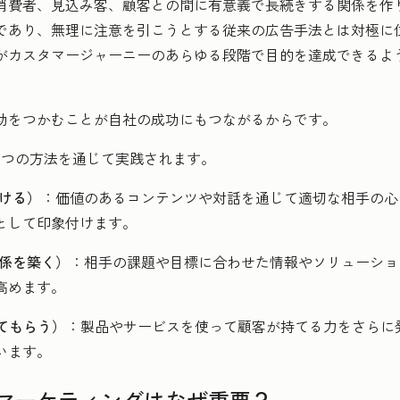
消費者、見込み客、顧客との間に有意義で長続きする関係を作
であり、無理に注意を引こうとする従来の広告手法とは対極に
がカスタマージャーニーのあらゆる段階で目的を達成できるよ
功をつかむことが自社の成功にもつながるからです。
3つの方法を通じて実践されます。
つける）
：価値のあるコンテンツや対話を通じて適切な相手の心
として印象付けます。
関係を築く）
：相手の課題や目標に合わせた情報やソリューショ
高めます。
足してもらう）
：製品やサービスを使って顧客が持てる力をさらに
います。
マーケティングはなぜ重要？