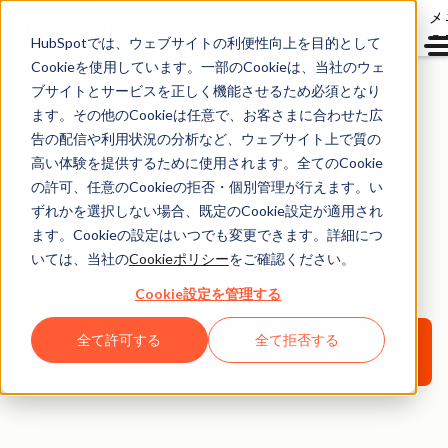
メ
ュ
HubSpotでは、ウェブサイトの利便性向上を目的として
Cookieを使用しています。一部のCookieは、当社のウェ
ブサイトとサービスを正しく機能させるため必須となり
ます。その他のCookieは任意で、お客さまに合わせた広
2026年4月1日
告の配信や利用状況の分析など、ウェブサイト上で質の
高い体験を提供するために使用されます。全てのCookie
HubSpot Japan代表に
の許可、任意のCookieの拒否・個別管理が行えます。い
伊佐裕也が就任
ずれかを選択しない場合、既定のCookie設定が適用され
ます。Cookieの設定はいつでも変更できます。詳細につ
いては、当社の
Cookieポリシー
をご確認ください。
AI時代における日本企業の成長を支援
Cookie設定を管理する
全て許可する
全て拒否する
ニュースリリースのPDFはこちら