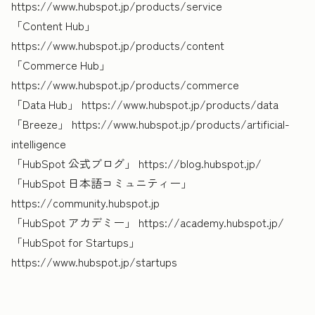
https://www.hubspot.jp/products/service
「Content Hub」
https://www.hubspot.jp/products/content
「Commerce Hub」
https://www.hubspot.jp/products/commerce
「Data Hub」 https://www.hubspot.jp/products/data
「Breeze」 https://www.hubspot.jp/products/artificial-
intelligence
「HubSpot 公式ブログ」 https://blog.hubspot.jp/
「HubSpot 日本語コミュニティー」
https://community.hubspot.jp
「HubSpot アカデミー」 https://academy.hubspot.jp/
「HubSpot for Startups」
https://www.hubspot.jp/startups