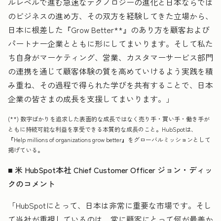
ルレベルで進む急速なテクノロジーの進化と日本ならでは
のビジネスの進め方、その双方を経験してきた立場から、
日本に根差した『Grow Better
**
』のあり方を顧客および
パートナー企業とともに形にしてまいります。そして私た
ち自身がマーケティング、営業、カスタマーサービス部門
の連携を通じて顧客体験の質を高めていけるよう実践を積
み重ね、その過程で得られた学びを共有することで、日本
企業の皆さまの成長を支援してまいります。」
(**) 数字ばかりを追求した表面的な成長ではなく売り手・買い手・働き手が
ともに持続可能な利益を享受できる本質的な成長のこと。HubSpotは、
『Help millions of organizations grow better』をグローバルミッションとして
掲げている。
■ 米 HubSpot本社 Chief Customer Officer ジョン・ディッ
クのコメント
「HubSpotにとって、日本は非常に重要な市場です。そし
て当社が重視しているのは、常に顧客にとって何が最善か