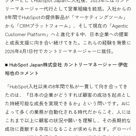
クターとしてHubSpot Japanに入社後、2023年にはカント
リーマネージャー代行として営業組織を統括。入社からの
8年間でHubSpotの提供製品が「マーケティングツール」
から「CRMプラットフォーム」、そして現在の「Agentic
Customer Platform」へと進化する中、日本企業への提案
と成長支援に向き合い続けてきた。これらの経験を背景に
2026年4月1日付でカントリーマネージャーに就任。
■ HubSpot Japan株式会社 カントリーマネージャー 伊佐
裕也のコメント
「HubSpot入社以来の8年間で私が一貫して向き合ってき
たのは、『日本の企業がどうすれば顧客の成功を起点とし
た持続可能な成長を実現できるか』という問いです。AIに
よって多くの業務が自動化される時代だからこそ、人には
これまで以上に顧客の状況や願いを理解し、その長期的な
成功に貢献する存在になることが求められます。グローバ