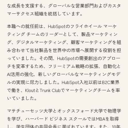
な成長を支援する、グローバルな営業部門およびカスタ
マーサクセス組織を統括しています。
本職への就任前は、HubSpotのフライホイール マーケ
ティング チームのリーダーとして、製品マーケティン
グ、デジタルマーケティング、顧客マーケティングを組
み合わせて当社製品を世界中の市場へ展開する役割を担
っていました。その間、HubSpotの需要創出のアプロー
チを変革するため、フリーミアム戦略の拡張、自動化と
AI活用の強化、新しいグローバルなマーケティングモデ
ルの実現に尽力しました。HubSpot入社以前はB2C業界
で働き、KloutとTrunk Clubでマーケティングチームを率
いていました。
マサチューセッツ大学とオックスフォード大学で物理学
を学び、ハーバード ビジネス スクールではMBAを取得
し、学生団体の共同会長に選ばれています。また、10年