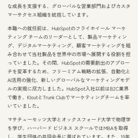
な成長を支援する、グローバルな営業部門およびカスタ
マーサクセス組織を統括しています。
本職への就任前は、HubSpotのフライホイール マーケ
ティング チームのリーダーとして、製品マーケティン
グ、デジタルマーケティング、顧客マーケティングを組
み合わせて当社製品を世界中の市場へ展開する役割を担
っていました。その間、HubSpotの需要創出のアプロー
チを変革するため、フリーミアム戦略の拡張、自動化と
AI活用の強化、新しいグローバルなマーケティングモデ
ルの実現に尽力しました。HubSpot入社以前はB2C業界
で働き、KloutとTrunk Clubでマーケティングチームを率
いていました。
マサチューセッツ大学とオックスフォード大学で物理学
を学び、ハーバード ビジネス スクールではMBAを取得
し、学生団体の共同会長に選ばれています。また、10年