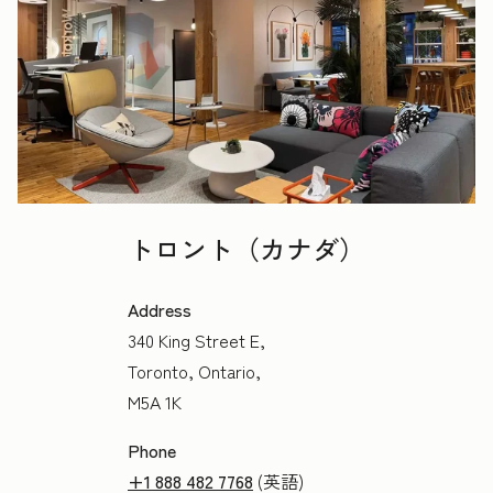
トロント（カナダ）
Address
340 King Street E,
Toronto, Ontario,
M5A 1K
Phone
+1 888 482 7768
(英語)