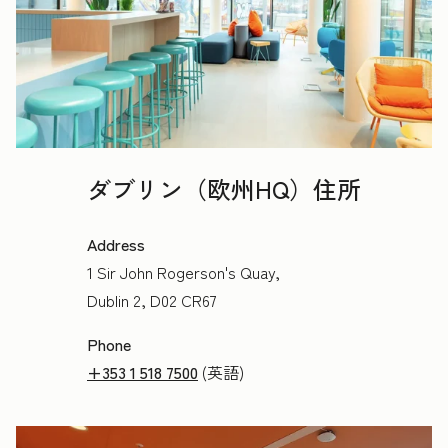
ダブリン（欧州HQ）住所
Address
1 Sir John Rogerson's Quay,
Dublin 2, D02 CR67
Phone
+353 1 518 7500
(英語)