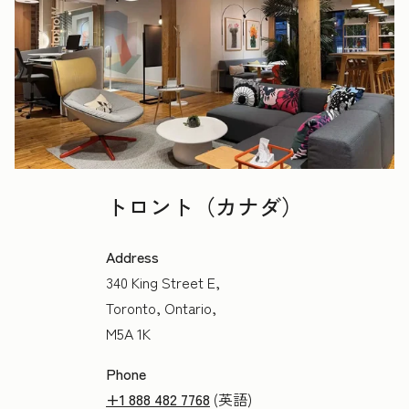
トロント（カナダ）
Address
340 King Street E,
Toronto, Ontario,
M5A 1K
Phone
+1 888 482 7768
(英語)