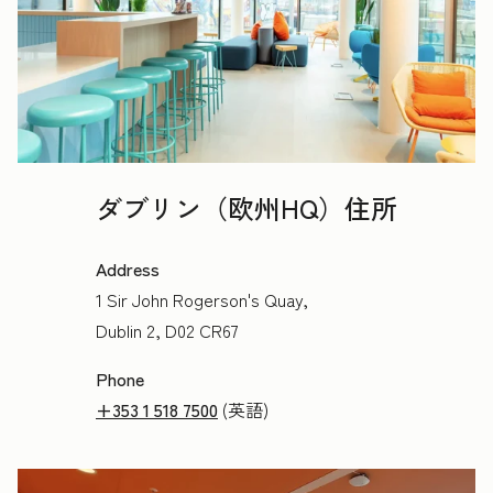
ダブリン（欧州HQ）住所
Address
1 Sir John Rogerson's Quay,
Dublin 2, D02 CR67
Phone
+353 1 518 7500
(英語)