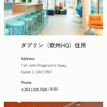
ダブリン（欧州HQ）住所
Address
1 Sir John Rogerson's Quay,
Dublin 2, D02 CR67
Phone
+353 1 518 7500
(英語)