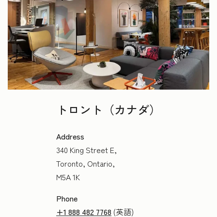
トロント（カナダ）
Address
340 King Street E,
Toronto, Ontario,
M5A 1K
Phone
+1 888 482 7768
(英語)