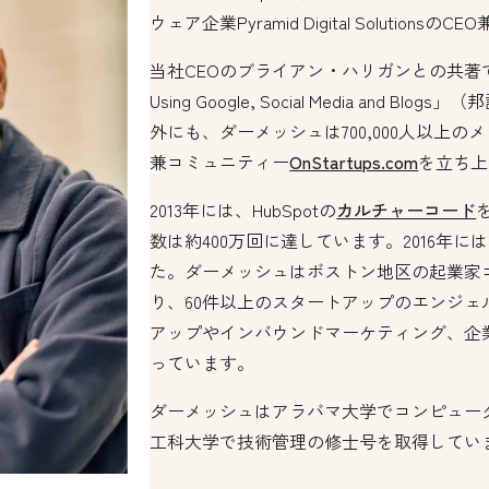
ウェア企業Pyramid Digital Solutions
当社CEOのブライアン・ハリガンとの共著である「Inbo
Using Google, Social Media and
外にも、ダーメッシュは700,000人以上
兼コミュニティー
OnStartups.com
を立ち上
2013年には、HubSpotの
カルチャーコード
数は約400万回に達しています。2016年にはInc
た。ダーメッシュはボストン地区の起業家
り、60件以上のスタートアップのエンジ
アップやインバウンドマーケティング、企
っています。
ダーメッシュはアラバマ大学でコンピュー
工科大学で技術管理の修士号を取得してい