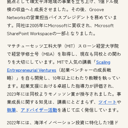
拠点として環太平洋地域の事業を立ち上げ、1億ドル規
模の収益へと成長させました。その後、Groove
Networksの営業担当バイスプレジデントを務めていま
す。同社は2005年にMicrosoftに買収され、Microsoft
SharePoint Workspaceの一部となりました。
マサチューセッツ工科大学（MIT）スローン経営大学院
で経営学修士号（MBA）を取得し、現在も同校との関わ
りを大切にしています。MITで人気の講義「
Scaling
Entrepreneurial Ventures
（起業ベンチャーの成長戦
略）」を自ら開発し、10年以上にわたり教鞭を執ってい
ます。起業支援における卓越した指導力が評価され、
2023年には同校よりモノッソン賞が授与されました。事
業成長に関する知見は、講義にとどまらず、
ツイート
や
執筆
、
アドバイザー活動
を通じて広く発信しています。
2022年には、海洋イノベーション投資に特化した1億ド