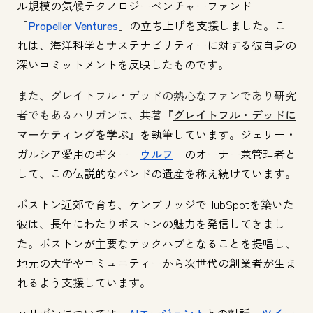
ル規模の気候テクノロジーベンチャーファンド
「
Propeller Ventures
」の立ち上げを支援しました。こ
れは、海洋科学とサステナビリティーに対する彼自身の
深いコミットメントを反映したものです。
また、グレイトフル・デッドの熱心なファンであり研究
者でもあるハリガンは、共著『
グレイトフル・デッドに
マーケティングを学ぶ
』
を執筆しています。ジェリー・
ガルシア愛用のギター「
ウルフ
」のオーナー兼管理者と
して、この伝説的なバンドの遺産を称え続けています。
ボストン近郊で育ち、ケンブリッジでHubSpotを築いた
彼は、長年にわたりボストンの魅力を発信してきまし
た。ボストンが主要なテックハブとなることを提唱し、
地元の大学やコミュニティーから次世代の創業者が生ま
れるよう支援しています。
ハリガンについては、
AIエージェント
との対話、
ツイー