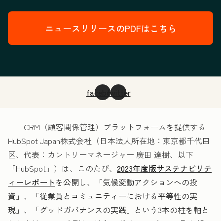
ニュースリリースのPDFはこちら
facebook
twitter
CRM（顧客関係管理）プラットフォームを提供する
HubSpot Japan株式会社（日本法人所在地：東京都千代田
区、代表：カントリーマネージャー 廣田 達樹、以下
「HubSpot」）は、このたび、
2023年度版サステナビリテ
ィーレポート
を公開し、「気候変動アクションへの投
資」、「従業員とコミュニティーにおける平等性の実
現」、「グッドガバナンスの実践」という3本の柱を軸と