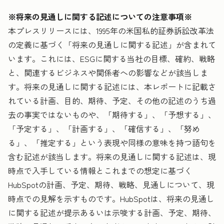
※将来の見通しに関する記述についての注意事項※
本プレスリリースには、1995年の米国私的証券訴訟改革法
の定義に基づく「将来の見通しに関する記述」が含まれて
います。これには、ESGに関する当社の目標、確約、戦略
と、関連するビジネスや関係者への影響などが該当しま
す。将来の見通しに関する記述には、本レポートに記載さ
れている計画、目的、期待、予定、その他の記述のうち過
去の事実ではないものや、「期待する」、「予想する」、
「予定する」、「計画する」、「確信する」、「努め
る」、「推定する」という表現や同様の意味を持つ語句を
含む記述が該当します。将来の見通しに関する記述は、現
時点で入手している情報とこれまでの想定に基づく
HubSpotの計画、予定、期待、戦略、見通しについて、現
時点での見解を示すものです。HubSpotは、将来の見通し
に関する記述が提示あるいは示唆する計画、予定、期待、