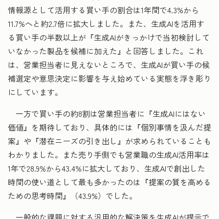
情報源として活用する買い手の割合は1年間で4.3%から
11.7%へと約2.7倍に拡大しました。また、生成AIを活用す
る買い手の半数以上が『生成AIがきっかけで当初検討して
いなかった製品を候補に加えた』と回答しました。これ
は、営業担当者に見えないところで、生成AIが買い手の候
補選定や意思決定に影響を与え始めている実態を浮き彫り
にしています。
一方で買い手の約8割は営業担当者に『生成AIにはない
価値』を期待しており、具体的には『個別事情を汲んだ提
案』や『潜在ニーズの引き出し』が求められていることも
わかりました。また売り手側でも営業職の生成AI活用率は
1年で28.9%から43.4%に拡大しており、生成AIで創出した
時間の使い道として最も多かったのは『提案の質を高める
ための思考時間』（43.9%）でした。
一般的な課題に対する汎用的な解決策を生成AIが提示で