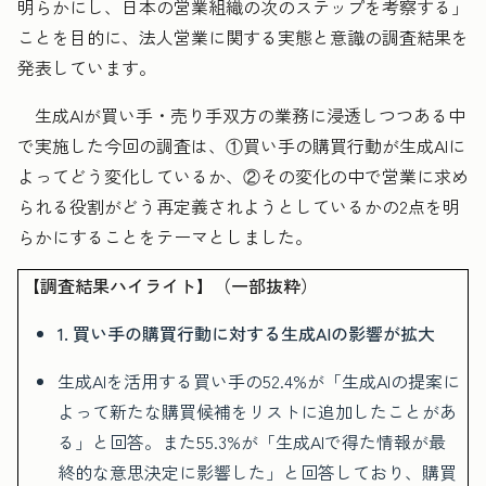
明らかにし、日本の営業組織の次のステップを考察する」
ことを目的に、法人営業に関する実態と意識の調査結果を
発表しています。
生成AIが買い手・売り手双方の業務に浸透しつつある中
で実施した今回の調査は、①買い手の購買行動が生成AIに
よってどう変化しているか、②その変化の中で営業に求め
られる役割がどう再定義されようとしているかの2点を明
らかにすることをテーマとしました。
【調査結果ハイライト】（一部抜粋）
1. 買い手の購買行動に対する生成AIの影響が拡大
生成AIを活用する買い手の52.4%が「生成AIの提案に
よって新たな購買候補をリストに追加したことがあ
る」と回答。また55.3%が「生成AIで得た情報が最
終的な意思決定に影響した」と回答しており、購買