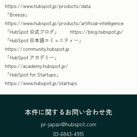
https://www.hubspot.jp/products/data
「Breeze」
https://www.hubspot.jp/products/artificial-intelligence
「HubSpot 公式ブログ」 https://blog.hubspot.jp/
「HubSpot 日本語コミュニティー」
https://community.hubspot.jp
「HubSpot アカデミー」
https://academy.hubspot.jp/
「HubSpot for Startups」
https://www.hubspot.jp/startups
本件に関するお問い合わせ先
pr-japan@hubspot.com
03-6843-4915