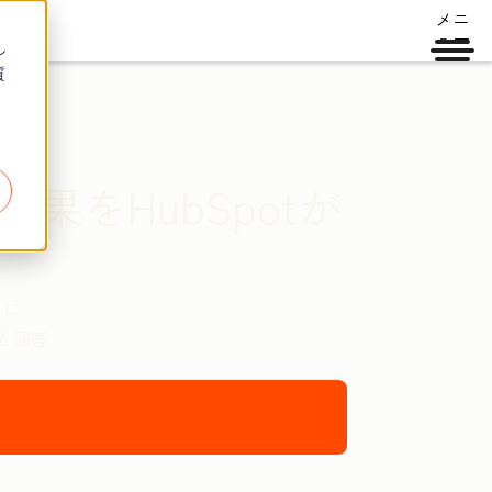
メニ
ュー
し
質
果をHubSpotが
円に
と回答