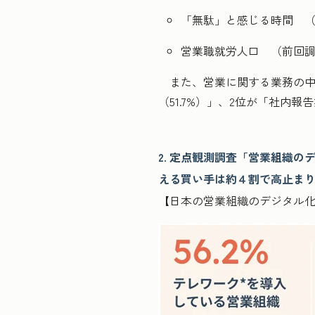
「無駄」と感じる時間 （前回
営業職就労人口 （前回調査
また、営業に関する業務の中
（51.7%）」、2位が「社内
2. 定点観測調査「営業組織
える買い手は約４割で高止ま
【日本の営業組織のデジタル