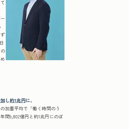
して
が
デー
っ
らず
日
質の
努め
増加
し
約1兆円
に。
の加重平均で「働く時間のう
間9,802億円と約1兆円にのぼ