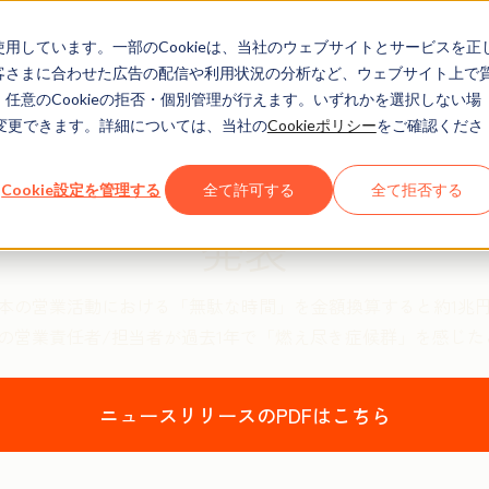
eを使用しています。一部のCookieは、当社のウェブサイトとサービスを正
お客さまに合わせた広告の配信や利用状況の分析など、ウェブサイト上で
、任意のCookieの拒否・個別管理が行えます。いずれかを選択しない場
でも変更できます。詳細については、当社の
Cookieポリシー
をご確認くださ
2023年2月15日
意識・実態調査2023の結
Cookie設定を管理する
全て許可する
全て拒否する
発表
本の営業活動における「無駄な時間」を金額換算すると約1兆
割の営業責任者/担当者が過去1年で「燃え尽き症候群」を感じた
ニュースリリースのPDFはこちら