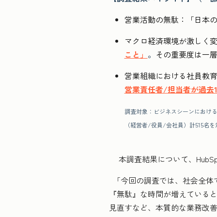
営業活動の無駄：「日本
マクロ経済環境が激しく
こと」
。
その重要度は一
営業組織における社員教
営業責任者/担当者が過去
調査対象：ビジネスシーンにおける
（経営者/役員/会社員）計515
本調査結果について、HubSpo
「今回の調査では、社会全体で
『無駄』な時間
が増えていると
見直すなど、本質的な業務改