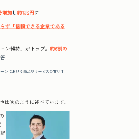
円分増加
し
約1兆円
に
わらず「信頼できる企業である
ション維持」がトップ。
約6割の
回答
スシーンにおける商品やサービスの買い手
佐裕也は次のように述べています。
の
度
ロ経