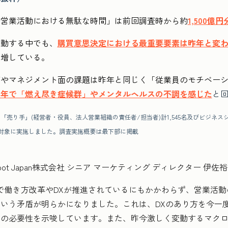
の営業活動における無駄な時間」は前回調査時から約
1,500億
変動する中でも、
購買意思決定における最重要要素は昨年と変
層増している。
育やマネジメント面の課題は昨年と同じく「従業員のモチベー
1年で「燃え尽き症候群」やメンタルヘルスの不調を感じた
と
「売り手」(経営者・役員、法人営業組織の責任者/担当者)計1,545名及びビジネ
名を対象に実施しました。調査実施概要は最下部に掲載
t Japan株式会社 シニア マーケティング ディレクター 伊
働き方改革やDXが推進されているにもかかわらず、営業活動
いう矛盾が明らかになりました。これは、DXのあり方を今一
善の必要性を示唆しています。また、昨今激しく変動するマク