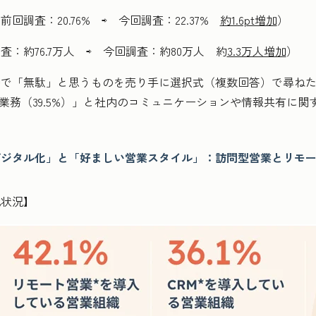
調査：20.76% ⇨ 今回調査：22.37%
約1.6pt増加
）
：約76.7万人 ⇨ 今回調査：約80万人 約
3.3万人増加
）
で「無駄」と思うものを売り手に選択式（複数回答）で尋ねた
報告業務（39.5%）」と社内のコミュニケーションや情報共有に
のデジタル化」と「好ましい営業スタイル」：
訪問型営業とリモ
り
化状況】