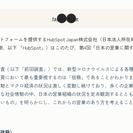
facebook
twitter
フォームを提供するHubSpot Japan株式会社（日本法人
樹、以下 「HubSpot」）はこのたび、第4回「日本の営業に関す
回調査 ( 以下「前回調査」）では、新型コロナウイルスによる
購買において最も重要視するのは「信頼」であることがわかり
情勢とマクロ経済の状況は激しく変動し続けており、多くの企
うな社会情勢の中、日本の営業組織の状況を定点観測するとと
ないもの」を明らかにし、これからの営業のあり方を考えるこ
部抜粋）