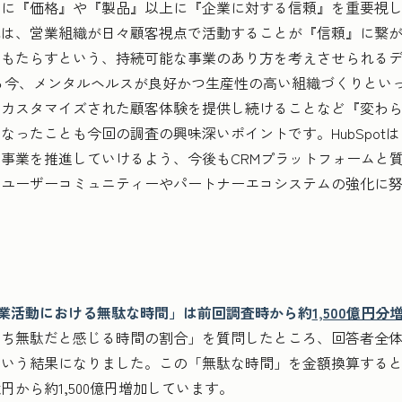
時に『価格』や『製品』以上に『企業に対する信頼』を重要視
れは、営業組織が日々顧客視点で活動することが『信頼』に繋
をもたらすという、持続可能な事業のあり方を考えさせられる
る今、メンタルヘルスが良好かつ生産性の高い組織づくりとい
、カスタマイズされた顧客体験を提供し続けることなど『変わ
ったことも今回の調査の興味深いポイントです。HubSpotは
事業を推進していけるよう、今後もCRMプラットフォームと
、ユーザーコミュニティーやパートナーエコシステムの強化に
営業活動における無駄な時間」は前回調査時から約
1,500億円分
ち無駄だと感じる時間の割合」を質問したところ、回答者全体
」という結果になりました。この「無駄な時間」を金額換算すると年
4億円から約1,500億円増加しています。