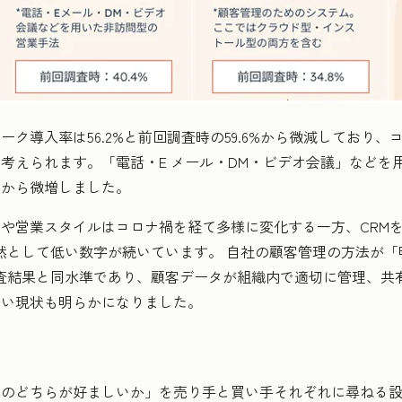
ク導入率は56.2%と前回調査時の59.6%から微減しており
考えられます。「電話・E メール・DM・ビデオ会議」などを
4%から微増しました。
や営業スタイルはコロナ禍を経て多様に変化する一方、CRM
も依然として低い数字が続いています。 自社の顧客管理の方法が
の調査結果と同水準であり、顧客データが組織内で適切に管理、
多い現状も明らかになりました。
のどちらが好ましいか」を売り手と買い手それぞれに尋ねる設