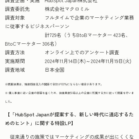
調査企画・実施 HubSpot Japan株式会社
調査委託先 株式会社マクロミル
調査対象 フルタイムで企業のマーケティング業務
に従事するビジネスパーソン
計729名（うちBtoBマーケター 423名、
BtoCマーケター 306名）
調査方法 オンライン上でのアンケート調査
実施期間 2024年11月14日(木)～2024年11月19日(火)
調査地域 日本全国
※調査結果は、端数四捨五入の関係で合計が100％にならない場合があります。
※ 個人事業に近い企業の回答を省くため、従業員数50名以上の企業に所属する方に絞って調査を行いま
した。
【「HubSpot Japanが提案する、新しい時代に適応するた
めのヒント」に関する特設LP】
従来通りの施策ではマーケティングの成果が出にくくな