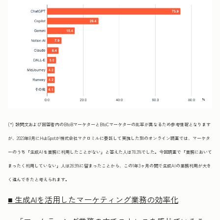
(*) 設問文および回答者内のBtoBマーケターとBtoCマーケターの比率が異なるため参考情報となります
が、2023年8月にHubSpotが株式会社マクロミルに委託して実施した別のオンライン調査では、マーケタ
ーのうち「生成AIを業務に利用したことがない」と答えた人は78.3%でした。今回調査で「業務において
まったく利用していない」人は28.9%に留まったことから、この1年3ヶ月の間で生成AIの業務利用が大き
く進んできたと考えられます。
■ 生成AIを活用したマーケティング業務の効率化