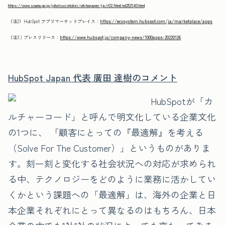
https://www.soumu.go.jp/johotsusintokei/whitepaper/ja/r02/html/nd252140.html
（注2）HubSpot アプリマーケットプレイス：
https://ecosystem.hubspot.com/ja/marketplace/apps
（注3 ) プレスリリース：
https://www.hubspot.jp/company-news/1000apps-20220126
HubSpot Japan 代表 廣田 達樹のコメント
HubSpotが「カ
ルチャーコード」と呼んで明文化している企業文化
の1つに、 「顧客にとっての『最適解』を考える
（Solve For The Customer）」というものがありま
す。刻一刻と変化する社会状況への対応が求められ
る中、テクノロジーをどのように業務に活かしてい
くかという課題への「最適解」は、海外の企業と日
本企業それぞれにとって異なるのはもちろん、日本