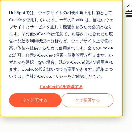
メ
ュ
HubSpotでは、ウェブサイトの利便性向上を目的として
Cookieを使用しています。一部のCookieは、当社のウェ
ブサイトとサービスを正しく機能させるため必須となり
ます。その他のCookieは任意で、お客さまに合わせた広
2022年3月28日
告の配信や利用状況の分析など、ウェブサイト上で質の
高い体験を提供するために使用されます。全てのCookie
HubSpotがCRMプラッ
の許可、任意のCookieの拒否・個別管理が行えます。い
トフォームと日本企業
ずれかを選択しない場合、既定のCookie設定が適用され
ます。Cookieの設定はいつでも変更できます。詳細につ
開発アプリとの
いては、当社の
Cookieポリシー
をご確認ください。
公式連携を現在の3倍
Cookie設定を管理する
に増やす計画を発表
全て許可する
全て拒否する
ウェブチャットや日程調整ツールなど、10のカテゴリーで
の公式連携を強化