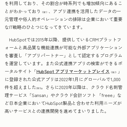
を利用しており、その割合が時系列でも増加傾向にあるこ
とがわかっており
、アプリ連携を活用したデータの一
（注1）
元管理や俗人的オペレーションの排除は企業において重要
なIT戦略のひとつになってきています。
HubSpotでは2015年以降、提供しているCRMプラットフ
ォームと高品質な機能連携が可能な外部アプリケーション
を審査し「アプリパートナー」として認定するプログラム
を運営しています。また公式連携アプリの検索ができるポ
ータルサイト「
HubSpot アプリマーケットプレイス
」
（注2）
に登録された公式アプリは2022年1月にグローバルで1,000
件を超えました
。さらに2020年以降は、クラウド名刺管
(注3)
理サービス「Sansan」やクラウド会計ソフト 「freee」な
ど日本企業においてHubSpot製品と合わせた利用ニーズが
高いサービスとの連携開発を進めてまいりました。