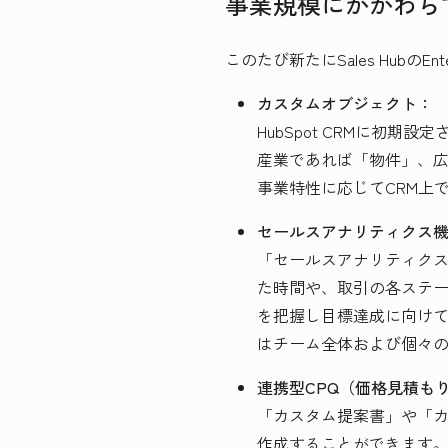
事業規模にかかわら
このたび新たにSales Hubの
カスタムオブジェクト：
HubSpot CRMに初
産業であれば「物件」、
事業特性に応じてCRM上
セールスアナリティクス
「セールスアナリティク
た時間や、取引の各ステ
を把握し目標達成に向け
はチーム全体および個々
連携型CPQ（価格見積も
「カスタム提案書」や「
作成することができます。また、会