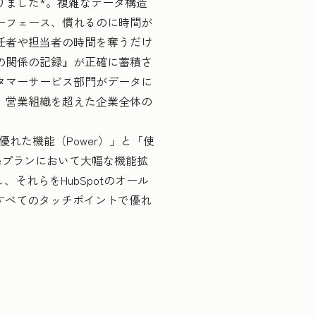
りました*。複雑なデータ構造
ーフェース、慣れるのに時間が
任者や担当者の時間を奪うだけ
の関係の記録』が正確に蓄積さ
タマーサービス部門がデータに
、営業組織を超えた企業全体の
れた機能（Power）」と「使
riseプランにおいて大幅な機能拡
、それらをHubSpotのオール
ことで、すべてのタッチポイントで優れ