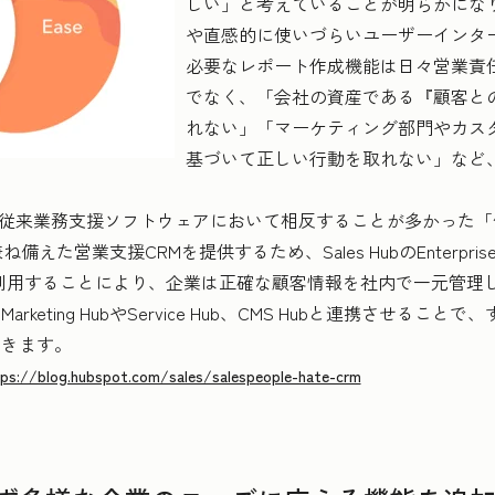
しい」と考えていることが明らかにな
や直感的に使いづらいユーザーインタ
必要なレポート作成機能は日々営業責
でなく、「会社の資産である『顧客と
れない」「マーケティング部門やカス
基づいて正しい行動を取れない」など
、従来業務支援ソフトウェアにおいて相反することが多かった「優
備えた営業支援CRMを提供するため、Sales HubのEnterp
ubを利用することにより、企業は正確な顧客情報を社内で一元管理し
keting HubやService Hub、CMS Hubと連携させる
できます。
ps://blog.hubspot.com/sales/salespeople-hate-crm