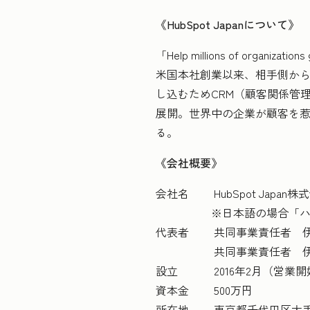
《HubSpot Japanについて》
「Help millions of or
米国本社創業以来、相手側か
し込むためCRM（顧客関係管
展開。世界中の企業が顧客を
る。
《会社概要》
会社名 HubSpot Japan
※日本語の場合「ハブスポ
代表者 共同事業責任者 伊佐
共同事業責任者 伊田 
設立 2016年2月（営業開始 
資本金 500万円
所在地 東京都千代田区大手町2