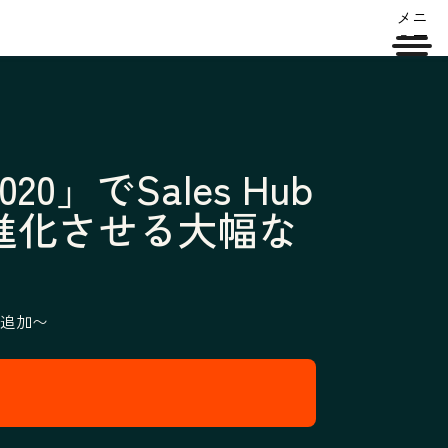
メニ
ュー
0」でSales Hub
進化させる大幅な
追加〜