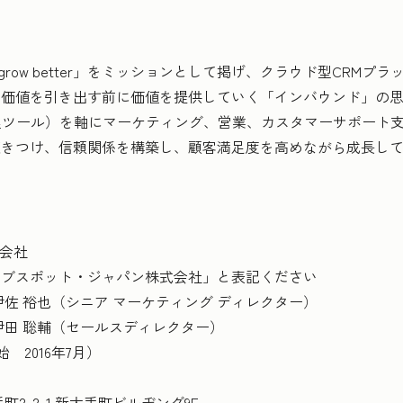
ganizations grow better」をミッションとして掲げ、クラウド型C
ら価値を引き出す前に価値を提供していく「インバウンド」の
理ツール）を軸にマーケティング、営業、カスタマーサポート
惹きつけ、信頼関係を構築し、顧客満足度を高めながら成長し
株式会社
ット・ジャパン株式会社」と表記ください
 裕也（シニア マーケティング ディレクター）
聡輔（セールスディレクター）
2016年7月）
-2-1 新大手町ビルヂング9F