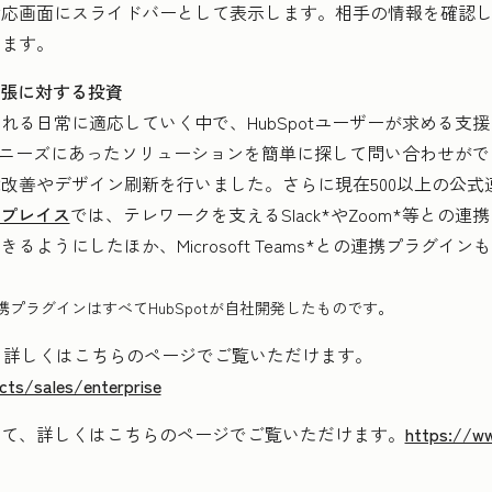
対応画面にスライドバーとして表示します。相手の情報を確認
きます。
ム拡張に対する投資
れる日常に適応していく中で、HubSpotユーザーが求める支
自社のニーズにあったソリューションを簡単に探して問い合わせが
改善やデザイン刷新を行いました。さらに現在500以上の公式
トプレイス
では、テレワークを支えるSlack*やZoom*等との
るようにしたほか、Microsoft Teams*との連携プラグ
携プラグインはすべてHubSpotが自社開発したものです。
seについて、詳しくはこちらのページでご覧いただけます。
cts/sales/enterprise
いて、詳しくはこちらのページでご覧いただけます。
https://w