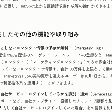
otに連携し、HubSpot上から直接請求書作成等の操作ができる
0で発表したその他の機能や取り組み
ないコンタクト情報の保存が無料に〈Marketing Hub〉
ル配信や広告配信のターゲット、ワークフローへの登録など、Marke
るコンタクト（「マーケティングコンタクト」) のみが課金対
ていないコンタクトの情報は、合計100万件を上限として無料でH
Marketing Hubの契約更新を迎えるユーザーは10月1日から、その他
らこの新価格体系を適用することができます。
社サービスにログインしているかを識別・通知〈Service Hu
サポートなど、自社ウェブサイトに設置したチャットで顧客や
力して自社サービスにログインしていた場合、その情報を利用して