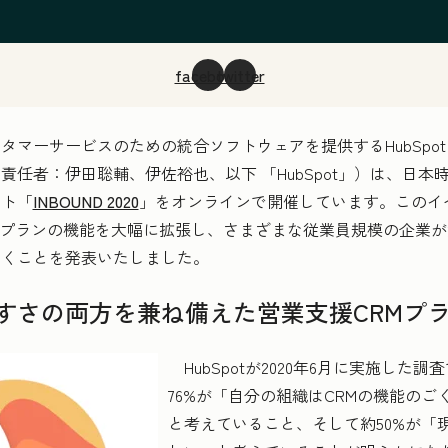
facebook
twitter
ーサービスのための統合ソフトウェアを提供するHubSpot J
任者：伊田聡輔、伊佐裕也、以下 「HubSpot」）は、日本時間
ント「
INBOUND 2020
」をオンラインで開催しています。このイ
terpriseプランの機能を大幅に拡張し、さまざまな従業員規模の企
いくことを発表いたしました。
すさの両方を兼ね備えた営業支援CRMプ
HubSpotが2020年6月に実施した
76%が「自分の組織はCRMの機能の
と考えていること、そして約50%が「