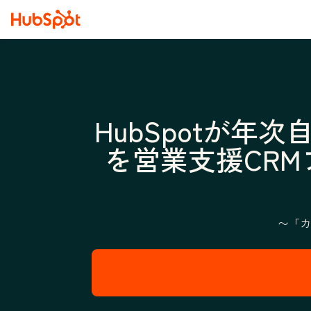
HubSpotが年次自
を営業支援CR
〜「カ