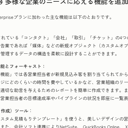
ず多様な企業のニーズに応える機能を追
Enterpriseプランに加わった主な機能は以下のとおりです。
期設定されている「コンタクト」「会社」「取引」「チケット」の
広告業であれば「媒体」などの新規オブジェクト（カスタムオ
で管理するデータの構造を柔軟に設計することができます。
機能とフォーキャスト：
ス機能」では各営業担当者が新規見込み客を割り当てられてか
ージにどのくらいの時間を費やしているかなど、営業組織のリ
て適切な助言を与えるためのレポートを簡単に作成できます。
の営業担当者の目標達成率やパイプラインの状況を即座に一覧
り作成）ツール
：
カスタム見積もりテンプレート」を使うと、美しいデザインの
計ソフト連携によりNetSuite、 QuickBooks Online、 