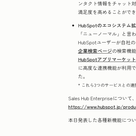
ンタクト情報をチャット
満足度を高めることがで
HubSpotのエコシステ
「ニューノーマル」と言わ
HubSpotユーザーが
企業検索ページ
の検索機能
HubSpotアプリマーケッ
に高度な連携機能が利用でき
た。
* これら3つのサービスとの連
Sales Hub Enterpri
https://www.hubspot.jp/produ
本日発表した各種新機能につ