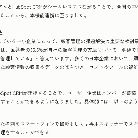
アムとHubSpot CRMがシームレスにつながることで、全国の
したことから、本機能連携に至りました。
と
じている中小企業にとって、顧客管理の課題解決は重要な検討事項の
）では、回答者の35.5%が自社の顧客管理の方法について「明確では
管理している」と答えています。多くの日本企業において、顧
った顧客情報の収集やデータのばらつき、コストやツールの複
HubSpot CRMが連携することで、ユーザー企業はメンバーが
用することができるようになりました。具体的には、以下のよ
した名刺をスマートフォンで撮影もしくは専用スキャナーでス
管理をすることができる