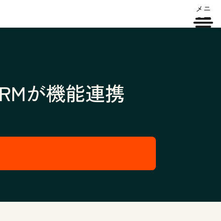
メニ
ュー
 CRMが機能連携