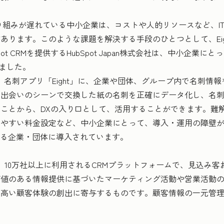
組みが遅れている中小企業は、コストや人的リソースなど、I
あります。このような課題を解決する手段のひとつとして、Eig
Spot CRMを提供するHubSpot Japan株式会社は、中小企
きました。
は、名刺アプリ「Eight」に、企業や団体、グループ内で名刺情
の出会いのシーンで交換した紙の名刺を正確にデータ化し、名
ことから、DXの入り口として、活用することができます。難
しやすい料金設定など、中小企業にとって、導入・運用の障壁
超える企業・団体に導入されています。
20カ国、10万社以上に利用されるCRMプラットフォームで、見込
価値のある情報提供に基づいたマーケティング活動や営業活動
高い顧客体験の創出に寄与するものです。顧客情報の一元管理