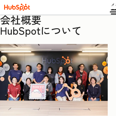
メ
ュ
会社概要
HubSpotについて