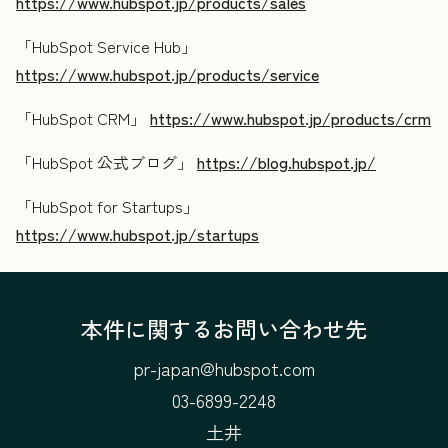
https://www.hubspot.jp/products/sales
「HubSpot Service Hub」
https://www.hubspot.jp/products/service
「HubSpot CRM」
https://www.hubspot.jp/products/crm
「HubSpot 公式ブログ」
https://blog.hubspot.jp/
「HubSpot for Startups」
https://www.hubspot.jp/startups
本件に関するお問い合わせ先
pr-japan@hubspot.com
03-6899-2248
土井