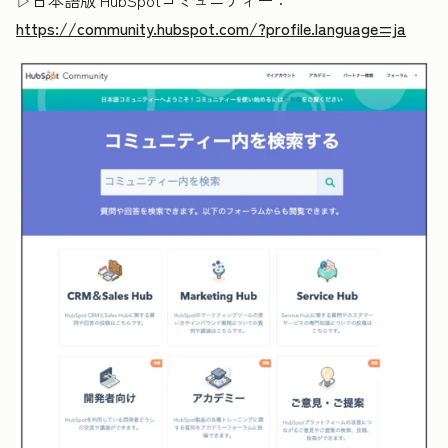
▷日本語版 HubSpotコミュニティー：
https://community.hubspot.com/?profile.language=ja