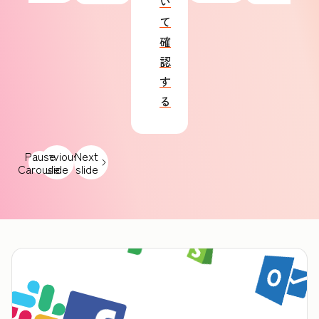
い
て
確
認
す
る
Pause
Previous
Next
Carousel
slide
slide