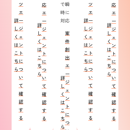
ツ
で瞬
ツ
応
応
エ
時に
エ
エ
エ
詳
ー
対応
詳
ー
ー
ー
詳
詳
し
ジ
し
ジ
ジ
ジ
し
案
し
く
ェ
く
ェ
ェ
ェ
く
件
く
は
ン
は
ン
ン
ン
は
創
は
こ
ト
こ
ト
ト
ト
こ
出
こ
ち
に
ち
に
に
に
ち
エ
ち
ら
つ
ら
つ
つ
つ
ら
ー
ら
い
い
い
詳
い
ジ
て
て
て
し
て
ェ
確
確
確
く
確
ン
認
認
認
は
認
ト
す
す
す
こ
す
に
る
る
る
ち
る
つ
ら