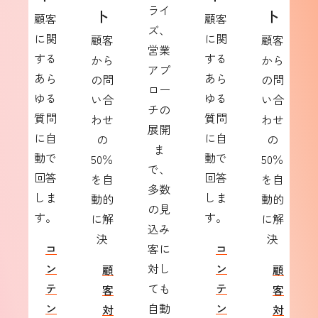
ライ
ト
ト
顧客
顧客
ズ、
に関
に関
顧客
顧客
営業
する
する
から
から
アプ
あら
あら
の問
の問
ロー
ゆる
ゆる
い合
い合
チの
質問
質問
わせ
わせ
展開
に自
に自
の
の
ま
動で
動で
50％
50％
で、
回答
回答
を自
を自
多数
しま
しま
動的
動的
の見
す。
す。
に解
に解
込み
決
決
コ
客に
コ
ン
対し
ン
顧
顧
テ
ても
テ
客
客
ン
自動
ン
対
対