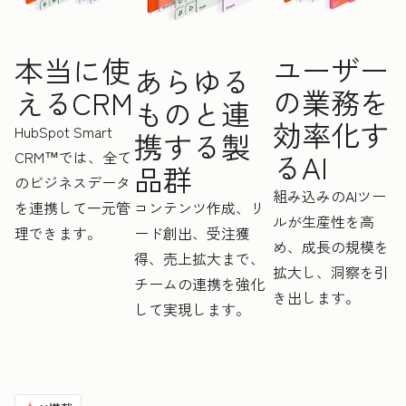
ユーザー
本当に使
あらゆる
の業務を
えるCRM
ものと連
効率化す
HubSpot Smart
携する製
CRM™では、全て
るAI
品群
のビジネスデータ
組み込みのAIツー
を連携して一元管
コンテンツ作成、リ
ルが生産性を高
理できます。
ード創出、受注獲
め、成長の規模を
得、売上拡大まで、
拡大し、洞察を引
チームの連携を強化
き出します。
して実現します。