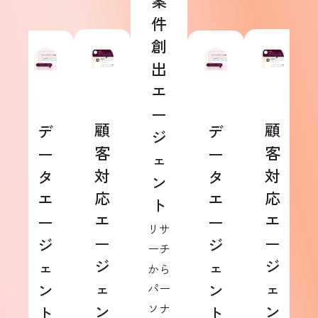
案
件
創
出
エ
ー
顧
顧
デ
デ
ジ
客
客
ー
ー
ェ
対
対
タ
タ
ン
応
応
エ
エ
ト
エ
エ
ー
ー
リサ
ー
ー
ジ
ジ
ーチ
ジ
ジ
ェ
ェ
から
ェ
ェ
ン
ン
パー
ン
ソナ
ン
ト
ト