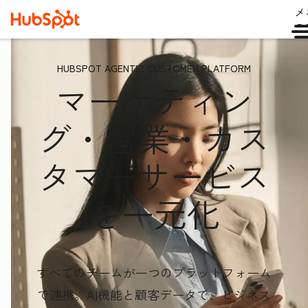
メ
ュ
HUBSPOT AGENTIC CUSTOMER PLATFORM
マーケティン
グ・営業・カス
タマーサービス
を一元化
すべてのチームが一つのプラットフォーム
で連携。AI機能と顧客データ
で、ビジネス