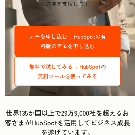
の成長を支援します。
デモを申し込む→
HubSpotの有
料版のデモを申し込む
無料で試してみる→
HubSpotの
無料ツールを使ってみる
世界135か国以上で29万9,000社を超えるお
客さまがHubSpotを活用してビジネス成長
を遂げています。