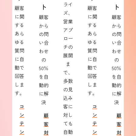
ライ
ト
ト
顧客
顧客
ズ、
に関
に関
顧客
顧客
営業
する
する
から
から
アプ
あら
あら
の問
の問
ロー
ゆる
ゆる
い合
い合
チの
質問
質問
わせ
わせ
展開
に自
に自
の
の
ま
動で
動で
50％
50％
で、
回答
回答
を自
を自
多数
しま
しま
動的
動的
の見
す。
す。
に解
に解
込み
決
決
コ
客に
コ
ン
対し
ン
顧
顧
テ
ても
テ
客
客
ン
自動
ン
対
対