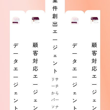
案
件
創
出
エ
ー
顧
顧
デ
デ
ジ
客
客
ー
ー
ェ
対
対
タ
タ
ン
応
応
エ
エ
ト
エ
エ
ー
ー
リサ
ー
ー
ジ
ジ
ーチ
ジ
ジ
ェ
ェ
から
ェ
ェ
ン
ン
パー
ン
ソナ
ン
ト
ト