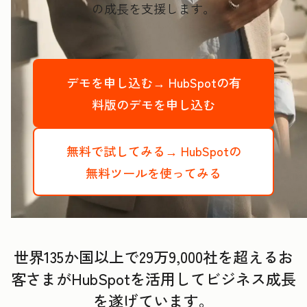
の成長を支援します。
デモを申し込む→
HubSpotの有
料版のデモを申し込む
無料で試してみる→
HubSpotの
無料ツールを使ってみる
世界135か国以上で29万9,000社を超えるお
客さまがHubSpotを活用してビジネス成長
を遂げています。