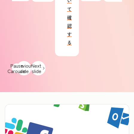
い
て
確
認
す
る
Pause
Previous
Next
Carousel
slide
slide