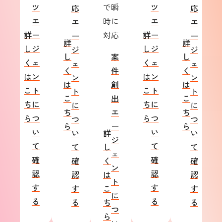
ツ
で瞬
ツ
応
応
エ
時に
エ
エ
エ
詳
ー
対応
詳
ー
ー
ー
詳
詳
し
ジ
し
ジ
ジ
ジ
し
案
し
く
ェ
く
ェ
ェ
ェ
く
件
く
は
ン
は
ン
ン
ン
は
創
は
こ
ト
こ
ト
ト
ト
こ
出
こ
ち
に
ち
に
に
に
ち
エ
ち
ら
つ
ら
つ
つ
つ
ら
ー
ら
い
い
い
詳
い
ジ
て
て
て
し
て
ェ
確
確
確
く
確
ン
認
認
認
は
認
ト
す
す
す
こ
す
に
る
る
る
ち
る
つ
ら