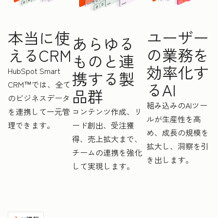
ユーザー
本当に使
あらゆる
の業務を
えるCRM
ものと連
効率化す
HubSpot Smart
携する製
CRM™では、全て
るAI
品群
のビジネスデータ
組み込みのAIツー
を連携して一元管
コンテンツ作成、リ
ルが生産性を高
理できます。
ード創出、受注獲
め、成長の規模を
得、売上拡大まで、
拡大し、洞察を引
チームの連携を強化
き出します。
して実現します。