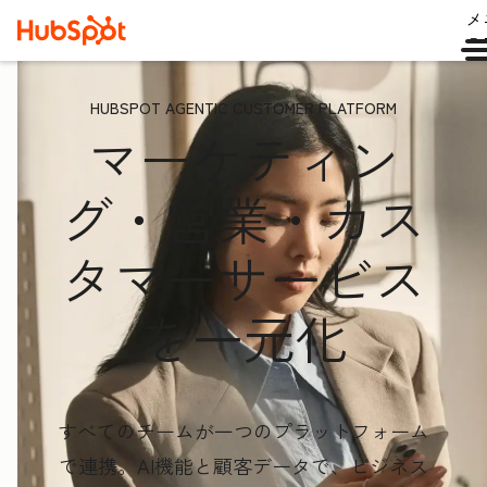
メ
ュ
HUBSPOT AGENTIC CUSTOMER PLATFORM
マーケティン
グ・営業・カス
タマーサービス
を一元化
すべてのチームが一つのプラットフォーム
で連携。AI機能と顧客データ
で、ビジネス