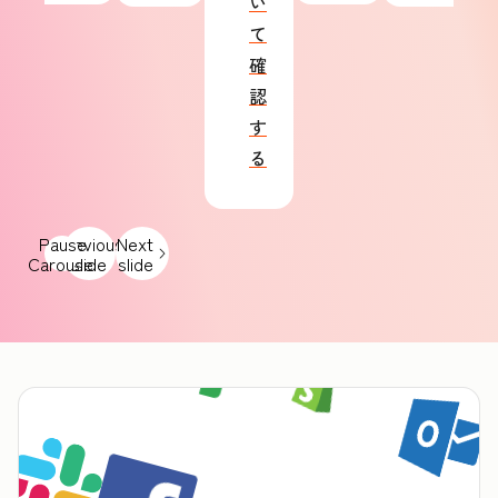
い
て
確
認
す
る
Pause
Previous
Next
Carousel
slide
slide