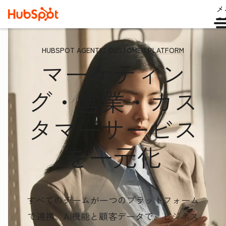
メ
ュ
HUBSPOT AGENTIC CUSTOMER PLATFORM
マーケティン
グ・営業・カス
タマーサービス
を一元化
すべてのチームが一つのプラットフォーム
で連携。AI機能と顧客データ
で、ビジネス