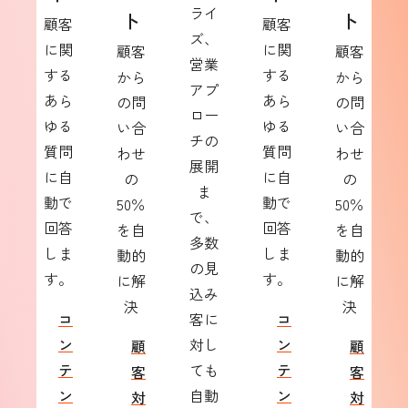
ライ
ト
ト
顧客
顧客
ズ、
に関
に関
顧客
顧客
営業
する
する
から
から
アプ
あら
あら
の問
の問
ロー
ゆる
ゆる
い合
い合
チの
質問
質問
わせ
わせ
展開
に自
に自
の
の
ま
動で
動で
50％
50％
で、
回答
回答
を自
を自
多数
しま
しま
動的
動的
の見
す。
す。
に解
に解
込み
決
決
コ
客に
コ
ン
対し
ン
顧
顧
テ
ても
テ
客
客
ン
自動
ン
対
対