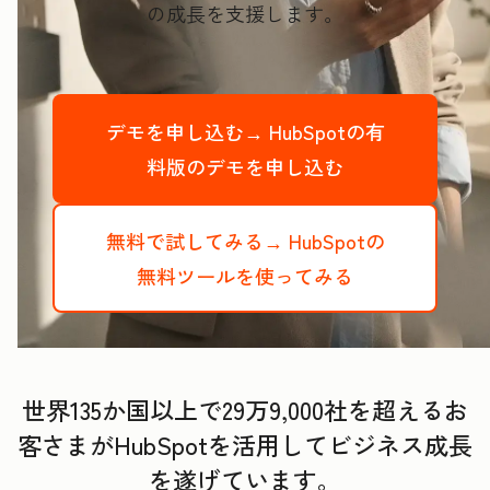
の成長を支援します。
デモを申し込む→
HubSpotの有
料版のデモを申し込む
無料で試してみる→
HubSpotの
無料ツールを使ってみる
世界135か国以上で29万9,000社を超えるお
客さまがHubSpotを活用してビジネス成長
を遂げています。