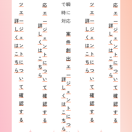
ツ
で瞬
ツ
応
応
エ
時に
エ
エ
エ
詳
ー
対応
詳
ー
ー
ー
詳
詳
し
ジ
し
ジ
ジ
ジ
し
案
し
く
ェ
く
ェ
ェ
ェ
く
件
く
は
ン
は
ン
ン
ン
は
創
は
こ
ト
こ
ト
ト
ト
こ
出
こ
ち
に
ち
に
に
に
ち
エ
ち
ら
つ
ら
つ
つ
つ
ら
ー
ら
い
い
い
詳
い
ジ
て
て
て
し
て
ェ
確
確
確
く
確
ン
認
認
認
は
認
ト
す
す
す
こ
す
に
る
る
る
ち
る
つ
ら