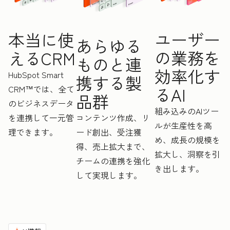
ユーザー
本当に使
あらゆる
の業務を
えるCRM
ものと連
効率化す
HubSpot Smart
携する製
CRM™では、全て
るAI
品群
のビジネスデータ
組み込みのAIツー
を連携して一元管
コンテンツ作成、リ
ルが生産性を高
理できます。
ード創出、受注獲
め、成長の規模を
得、売上拡大まで、
拡大し、洞察を引
チームの連携を強化
き出します。
して実現します。