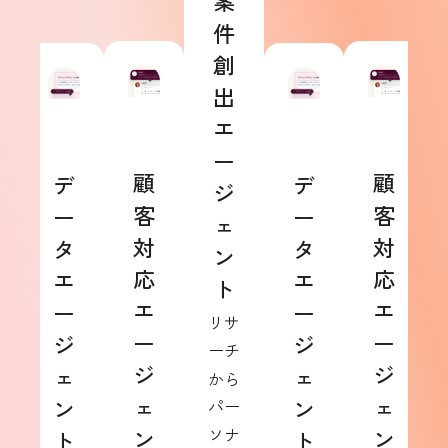
案
件
創
出
エ
ー
顧
顧
デ
デ
ジ
客
客
ー
ー
ェ
対
対
タ
タ
ン
応
応
エ
エ
ト
エ
エ
ー
ー
リサ
ー
ー
ジ
ジ
ーチ
ジ
ジ
ェ
ェ
から
ェ
ェ
ン
ン
パー
ン
ソナ
ン
ト
ト