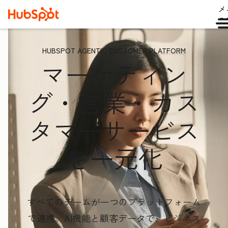
メ
ュ
HUBSPOT AGENTIC CUSTOMER PLATFORM
マーケティン
グ・営業・カス
タマーサービス
を一元化
すべてのチームが一つのプラットフォーム
で連携。AI機能と顧客データ
で、ビジネス