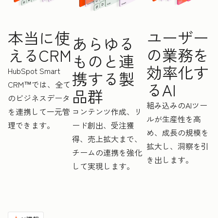
ユーザー
本当に使
あらゆる
の業務を
えるCRM
ものと連
効率化す
HubSpot Smart
携する製
CRM™では、全て
るAI
品群
のビジネスデータ
組み込みのAIツー
を連携して一元管
コンテンツ作成、リ
ルが生産性を高
理できます。
ード創出、受注獲
め、成長の規模を
得、売上拡大まで、
拡大し、洞察を引
チームの連携を強化
き出します。
して実現します。