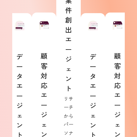
案
件
創
出
エ
ー
顧
顧
デ
デ
ジ
客
客
ー
ー
ェ
対
対
タ
タ
ン
応
応
エ
エ
ト
エ
エ
ー
ー
リサ
ー
ー
ジ
ジ
ーチ
ジ
ジ
ェ
ェ
から
ェ
ェ
ン
ン
パー
ン
ソナ
ン
ト
ト