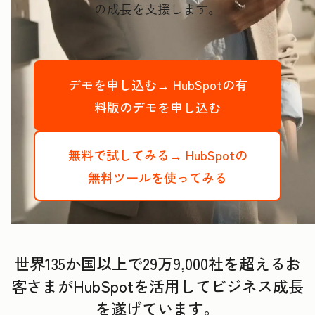
の成長を支援します。
デモを申し込む→
HubSpotの有
料版のデモを申し込む
無料で試してみる→
HubSpotの
無料ツールを使ってみる
世界135か国以上で29万9,000社を超えるお
客さまがHubSpotを活用してビジネス成長
を遂げています。