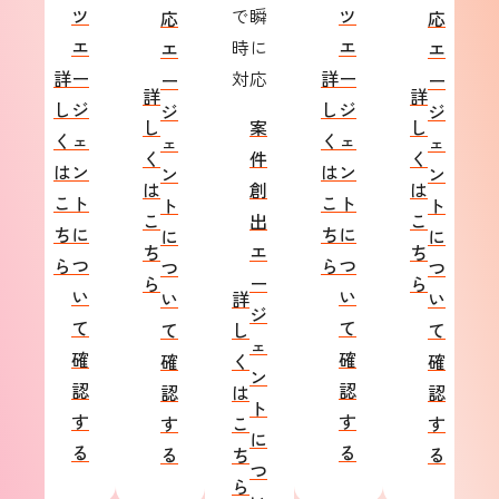
ツ
で瞬
ツ
応
応
エ
時に
エ
エ
エ
詳
ー
対応
詳
ー
ー
ー
詳
詳
し
ジ
し
ジ
ジ
ジ
し
案
し
く
ェ
く
ェ
ェ
ェ
く
件
く
は
ン
は
ン
ン
ン
は
創
は
こ
ト
こ
ト
ト
ト
こ
出
こ
ち
に
ち
に
に
に
ち
エ
ち
ら
つ
ら
つ
つ
つ
ら
ー
ら
い
い
い
詳
い
ジ
て
て
て
し
て
ェ
確
確
確
く
確
ン
認
認
認
は
認
ト
す
す
す
こ
す
に
る
る
る
ち
る
つ
ら