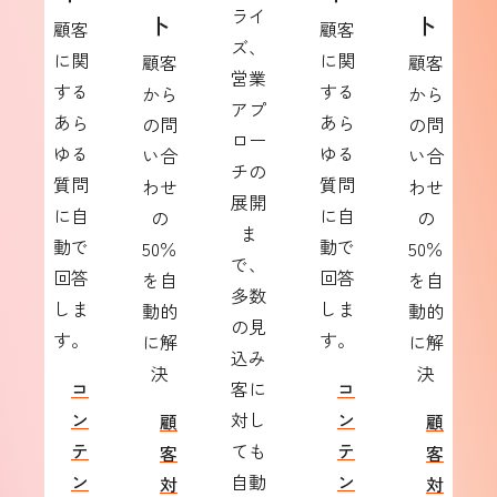
ライ
ト
ト
顧客
顧客
ズ、
に関
に関
顧客
顧客
営業
する
する
から
から
アプ
あら
あら
の問
の問
ロー
ゆる
ゆる
い合
い合
チの
質問
質問
わせ
わせ
展開
に自
に自
の
の
ま
動で
動で
50％
50％
で、
回答
回答
を自
を自
多数
しま
しま
動的
動的
の見
す。
す。
に解
に解
込み
決
決
コ
客に
コ
ン
対し
ン
顧
顧
テ
ても
テ
客
客
ン
自動
ン
対
対