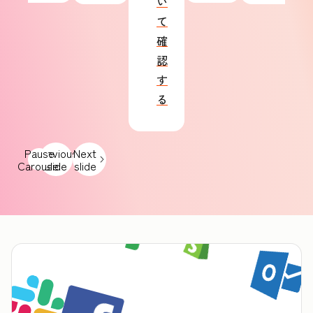
い
て
確
認
す
る
Pause
Previous
Next
Carousel
slide
slide