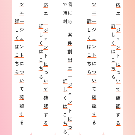
ツ
で瞬
ツ
応
応
エ
時に
エ
エ
エ
詳
ー
対応
詳
ー
ー
ー
詳
詳
し
ジ
し
ジ
ジ
ジ
し
案
し
く
ェ
く
ェ
ェ
ェ
く
件
く
は
ン
は
ン
ン
ン
は
創
は
こ
ト
こ
ト
ト
ト
こ
出
こ
ち
に
ち
に
に
に
ち
エ
ち
ら
つ
ら
つ
つ
つ
ら
ー
ら
い
い
い
詳
い
ジ
て
て
て
し
て
ェ
確
確
確
く
確
ン
認
認
認
は
認
ト
す
す
す
こ
す
に
る
る
る
ち
る
つ
ら