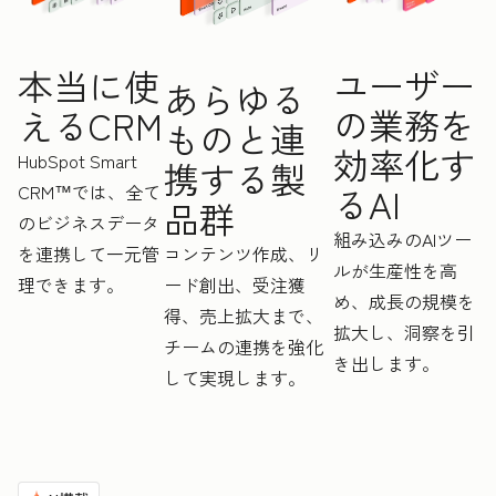
ユーザー
本当に使
あらゆる
の業務を
えるCRM
ものと連
効率化す
HubSpot Smart
携する製
CRM™では、全て
るAI
品群
のビジネスデータ
組み込みのAIツー
を連携して一元管
コンテンツ作成、リ
ルが生産性を高
理できます。
ード創出、受注獲
め、成長の規模を
得、売上拡大まで、
拡大し、洞察を引
チームの連携を強化
き出します。
して実現します。