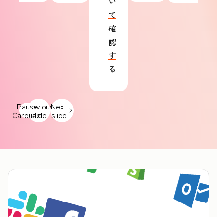
い
て
確
認
す
る
Pause
Previous
Next
Carousel
slide
slide