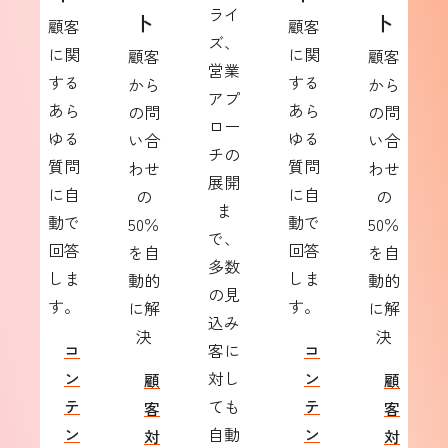
ライ
ト
ト
顧客
顧客
ズ、
に関
に関
顧客
顧客
営業
する
する
から
から
アプ
あら
あら
の問
の問
ロー
ゆる
ゆる
い合
い合
チの
質問
質問
わせ
わせ
展開
に自
に自
の
の
ま
動で
動で
50％
50％
で、
回答
回答
を自
を自
多数
しま
しま
動的
動的
の見
す。
す。
に解
に解
込み
決
決
コ
客に
コ
ン
対し
ン
顧
顧
テ
ても
テ
客
客
ン
自動
ン
対
対