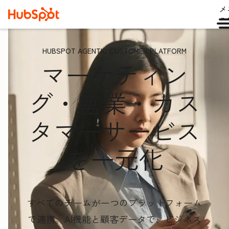
メ
ュ
HUBSPOT AGENTIC CUSTOMER PLATFORM
マーケティン
グ・営業・カス
タマーサービス
を一元化
すべてのチームが一つのプラットフォーム
で連携。AI機能と顧客データ
で、ビジネス