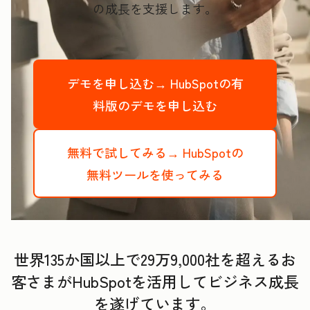
の成長を支援します。
デモを申し込む→
HubSpotの有
料版のデモを申し込む
無料で試してみる→
HubSpotの
無料ツールを使ってみる
世界135か国以上で29万9,000社を超えるお
客さまがHubSpotを活用してビジネス成長
を遂げています。