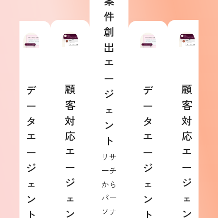
案
件
創
出
エ
ー
顧
顧
デ
デ
ジ
客
客
ー
ー
ェ
対
対
タ
タ
ン
応
応
エ
エ
ト
エ
エ
ー
ー
リサ
ー
ー
ジ
ジ
ーチ
ジ
ジ
ェ
ェ
から
ェ
ェ
ン
ン
パー
ン
ソナ
ン
ト
ト