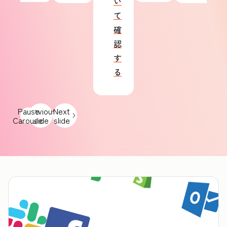
い
て
確
認
す
る
Pause
Previous
Next
Carousel
slide
slide