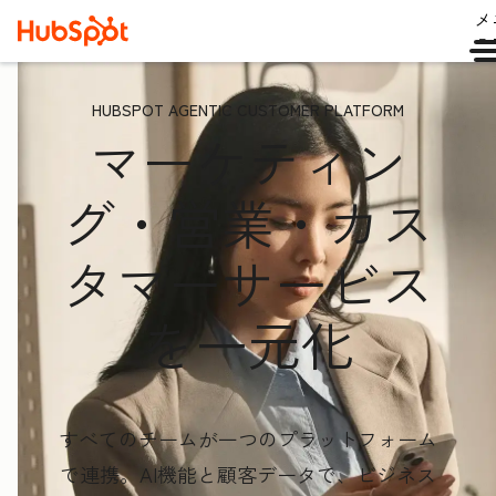
メ
ュ
HUBSPOT AGENTIC CUSTOMER PLATFORM
マーケティン
グ・営業・カス
タマーサービス
を一元化
すべてのチームが一つのプラットフォーム
で連携。AI機能と顧客データ
で、ビジネス