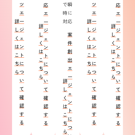
ツ
で瞬
ツ
応
応
エ
時に
エ
エ
エ
詳
ー
対応
詳
ー
ー
ー
詳
詳
し
ジ
し
ジ
ジ
ジ
し
案
し
く
ェ
く
ェ
ェ
ェ
く
件
く
は
ン
は
ン
ン
ン
は
創
は
こ
ト
こ
ト
ト
ト
こ
出
こ
ち
に
ち
に
に
に
ち
エ
ち
ら
つ
ら
つ
つ
つ
ら
ー
ら
い
い
い
詳
い
ジ
て
て
て
し
て
ェ
確
確
確
く
確
ン
認
認
認
は
認
ト
す
す
す
こ
す
に
る
る
る
ち
る
つ
ら