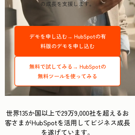
の成長を支援します。
デモを申し込む→
HubSpotの有
料版のデモを申し込む
無料で試してみる→
HubSpotの
無料ツールを使ってみる
世界135か国以上で29万9,000社を超えるお
客さまがHubSpotを活用してビジネス成長
を遂げています。