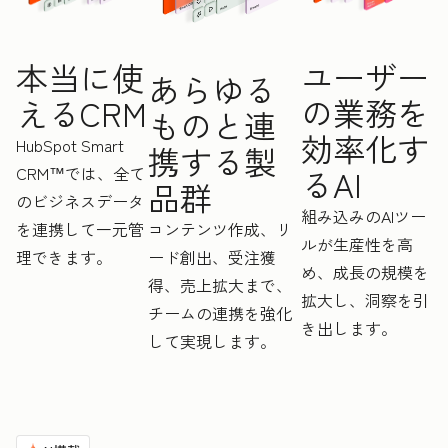
ユーザー
本当に使
あらゆる
の業務を
えるCRM
ものと連
効率化す
HubSpot Smart
携する製
CRM™では、全て
るAI
品群
のビジネスデータ
組み込みのAIツー
を連携して一元管
コンテンツ作成、リ
ルが生産性を高
理できます。
ード創出、受注獲
め、成長の規模を
得、売上拡大まで、
拡大し、洞察を引
チームの連携を強化
き出します。
して実現します。