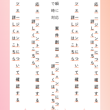
ツ
で瞬
ツ
応
応
エ
時に
エ
エ
エ
詳
ー
対応
詳
ー
ー
ー
詳
詳
し
ジ
し
ジ
ジ
ジ
し
案
し
く
ェ
く
ェ
ェ
ェ
く
件
く
は
ン
は
ン
ン
ン
は
創
は
こ
ト
こ
ト
ト
ト
こ
出
こ
ち
に
ち
に
に
に
ち
エ
ち
ら
つ
ら
つ
つ
つ
ら
ー
ら
い
い
い
詳
い
ジ
て
て
て
し
て
ェ
確
確
確
く
確
ン
認
認
認
は
認
ト
す
す
す
こ
す
に
る
る
る
ち
る
つ
ら