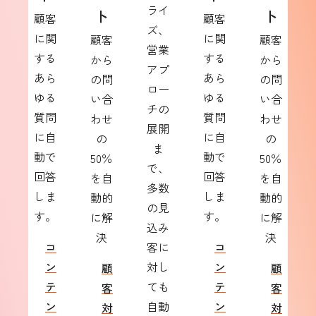
ライ
ト
ト
顧客
顧客
ズ、
に関
に関
顧客
顧客
営業
する
する
から
から
アプ
あら
あら
の問
の問
ロー
ゆる
ゆる
い合
い合
チの
質問
質問
わせ
わせ
展開
に自
に自
の
の
ま
動で
動で
50％
50％
で、
回答
回答
を自
を自
多数
しま
しま
動的
動的
の見
す。
す。
に解
に解
込み
決
決
コ
客に
コ
ン
対し
ン
顧
顧
テ
ても
テ
客
客
ン
自動
ン
対
対