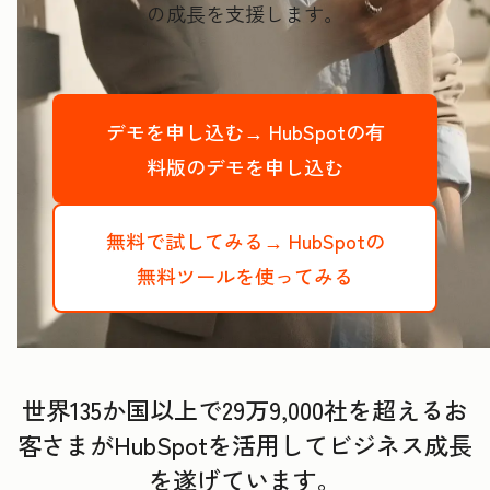
の成長を支援します。
デモを申し込む→
HubSpotの有
料版のデモを申し込む
無料で試してみる→
HubSpotの
無料ツールを使ってみる
世界135か国以上で29万9,000社を超えるお
客さまがHubSpotを活用してビジネス成長
を遂げています。