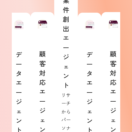
案
件
創
出
エ
ー
顧
顧
デ
デ
ジ
客
客
ー
ー
ェ
対
対
タ
タ
ン
応
応
エ
エ
ト
エ
エ
ー
ー
リサ
ー
ー
ジ
ジ
ーチ
ジ
ジ
ェ
ェ
から
ェ
ェ
ン
ン
パー
ン
ソナ
ン
ト
ト