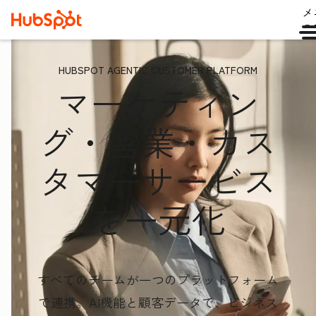
メ
ュ
HUBSPOT AGENTIC CUSTOMER PLATFORM
マーケティン
グ・営業・カス
タマーサービス
を一元化
すべてのチームが一つのプラットフォーム
で連携。AI機能と顧客データ
で、ビジネス