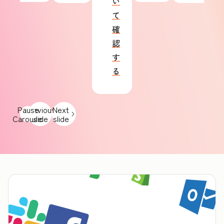
い
て
確
認
す
る
Pause
Previous
Next
Carousel
slide
slide