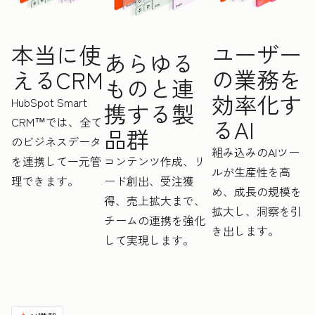
ユーザー
本当に使
あらゆる
の業務を
えるCRM
ものと連
効率化す
HubSpot Smart
携する製
CRM™では、全て
るAI
品群
のビジネスデータ
組み込みのAIツー
を連携して一元管
コンテンツ作成、リ
ルが生産性を高
理できます。
ード創出、受注獲
め、成長の規模を
得、売上拡大まで、
拡大し、洞察を引
チームの連携を強化
き出します。
して実現します。