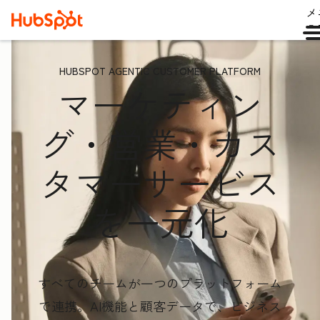
メ
ュ
HUBSPOT AGENTIC CUSTOMER PLATFORM
マーケティン
グ・営業・カス
タマーサービス
を一元化
すべてのチームが一つのプラットフォーム
で連携。AI機能と顧客データ
で、ビジネス