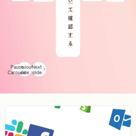
い
て
確
認
す
る
Pause
Previous
Next
Carousel
slide
slide