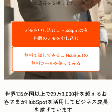
の成長を支援します。
デモを申し込む→
HubSpotの有
料版のデモを申し込む
無料で試してみる→
HubSpotの
無料ツールを使ってみる
世界135か国以上で29万9,000社を超えるお
客さまがHubSpotを活用してビジネス成長
を遂げています。