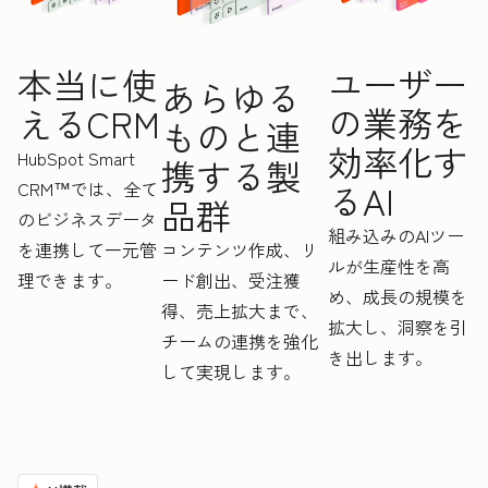
ユーザー
本当に使
あらゆる
の業務を
えるCRM
ものと連
効率化す
HubSpot Smart
携する製
CRM™では、全て
るAI
品群
のビジネスデータ
組み込みのAIツー
を連携して一元管
コンテンツ作成、リ
ルが生産性を高
理できます。
ード創出、受注獲
め、成長の規模を
得、売上拡大まで、
拡大し、洞察を引
チームの連携を強化
き出します。
して実現します。