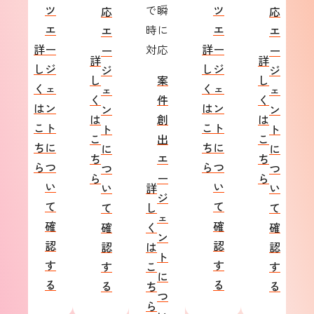
ツ
で瞬
ツ
応
応
エ
時に
エ
エ
エ
詳
ー
対応
詳
ー
ー
ー
詳
詳
し
ジ
し
ジ
ジ
ジ
し
案
し
く
ェ
く
ェ
ェ
ェ
く
件
く
は
ン
は
ン
ン
ン
は
創
は
こ
ト
こ
ト
ト
ト
こ
出
こ
ち
に
ち
に
に
に
ち
エ
ち
ら
つ
ら
つ
つ
つ
ら
ー
ら
い
い
い
詳
い
ジ
て
て
て
し
て
ェ
確
確
確
く
確
ン
認
認
認
は
認
ト
す
す
す
こ
す
に
る
る
る
ち
る
つ
ら