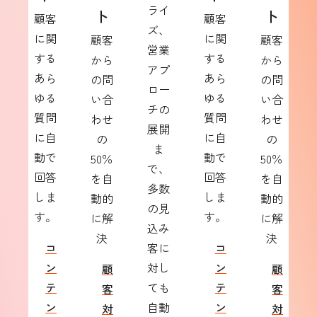
ライ
ト
ト
顧客
顧客
ズ、
に関
に関
顧客
顧客
営業
する
する
から
から
アプ
あら
あら
の問
の問
ロー
ゆる
ゆる
い合
い合
チの
質問
質問
わせ
わせ
展開
に自
に自
の
の
ま
動で
動で
50％
50％
で、
回答
回答
を自
を自
多数
しま
しま
動的
動的
の見
す。
す。
に解
に解
込み
決
決
コ
客に
コ
ン
対し
ン
顧
顧
テ
ても
テ
客
客
ン
自動
ン
対
対