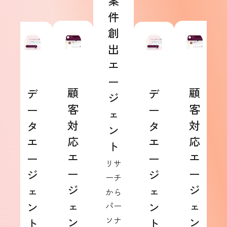
案
件
創
出
エ
ー
顧
顧
デ
デ
ジ
客
客
ー
ー
ェ
対
対
タ
タ
ン
応
応
エ
エ
ト
エ
エ
ー
ー
リサ
ー
ー
ジ
ジ
ーチ
ジ
ジ
ェ
ェ
から
ェ
ェ
ン
ン
パー
ン
ソナ
ン
ト
ト