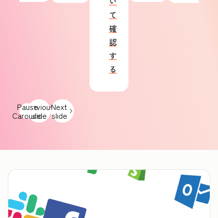
い
て
確
認
す
る
Pause
Previous
Next
Carousel
slide
slide