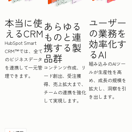
ユーザー
本当に使
あらゆる
の業務を
えるCRM
ものと連
効率化す
HubSpot Smart
携する製
CRM™では、全て
るAI
品群
のビジネスデータ
組み込みのAIツー
を連携して一元管
コンテンツ作成、リ
ルが生産性を高
理できます。
ード創出、受注獲
め、成長の規模を
得、売上拡大まで、
拡大し、洞察を引
チームの連携を強化
き出します。
して実現します。