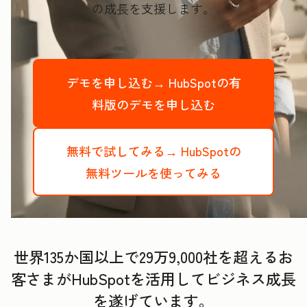
の成長を支援します。
デモを申し込む→
HubSpotの有
料版のデモを申し込む
無料で試してみる→
HubSpotの
無料ツールを使ってみる
世界135か国以上で29万9,000社を超えるお
客さまがHubSpotを活用してビジネス成長
を遂げています。