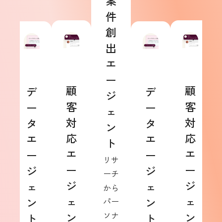
案
件
創
出
エ
ー
顧
顧
デ
デ
ジ
客
客
ー
ー
ェ
対
対
タ
タ
ン
応
応
エ
エ
ト
エ
エ
ー
ー
リサ
ー
ー
ジ
ジ
ーチ
ジ
ジ
ェ
ェ
から
ェ
ェ
ン
ン
パー
ン
ソナ
ン
ト
ト