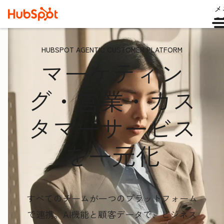
メ
ュ
HUBSPOT AGENTIC CUSTOMER PLATFORM
マーケティン
グ・営業・カス
タマーサービス
を一元化
すべてのチームが一つのプラットフォーム
で連携。AI機能と顧客データ
で、ビジネス