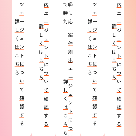
ツ
で瞬
ツ
応
応
エ
時に
エ
エ
エ
詳
ー
対応
詳
ー
ー
ー
詳
詳
し
ジ
し
ジ
ジ
ジ
し
案
し
く
ェ
く
ェ
ェ
ェ
く
件
く
は
ン
は
ン
ン
ン
は
創
は
こ
ト
こ
ト
ト
ト
こ
出
こ
ち
に
ち
に
に
に
ち
エ
ち
ら
つ
ら
つ
つ
つ
ら
ー
ら
い
い
い
詳
い
ジ
て
て
て
し
て
ェ
確
確
確
く
確
ン
認
認
認
は
認
ト
す
す
す
こ
す
に
る
る
る
ち
る
つ
ら