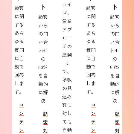
ライ
ト
ト
顧客
顧客
ズ、
に関
に関
顧客
顧客
営業
する
する
から
から
アプ
あら
あら
の問
の問
ロー
ゆる
ゆる
い合
い合
チの
質問
質問
わせ
わせ
展開
に自
に自
の
の
ま
動で
動で
50％
50％
で、
回答
回答
を自
を自
多数
しま
しま
動的
動的
の見
す。
す。
に解
に解
込み
決
決
コ
客に
コ
ン
対し
ン
顧
顧
テ
ても
テ
客
客
ン
自動
ン
対
対