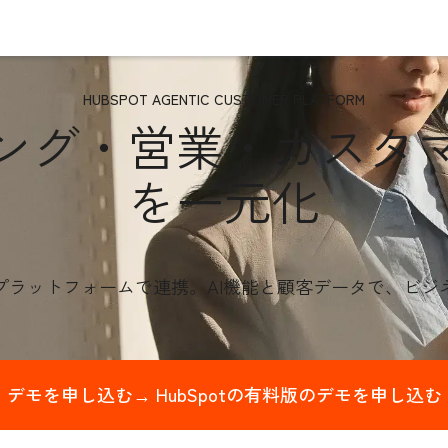
HUBSPOT AGENTIC CUSTOMER PLATFORM
ング・営業・カスタ
を一元化
プラットフォームで連携。AI機能と顧客データ
で、ビジ
デモを申し込む→
HubSpotの有料版のデモを申し込む