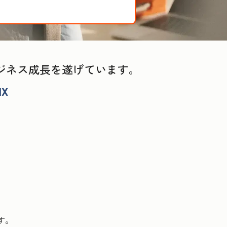
る
てビジネス成長を遂げています。
す。