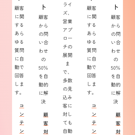
ライ
ト
ト
顧客
顧客
ズ、
に関
に関
顧客
顧客
営業
する
する
から
から
アプ
あら
あら
の問
の問
ロー
ゆる
ゆる
い合
い合
チの
質問
質問
わせ
わせ
展開
に自
に自
の
の
ま
動で
動で
50％
50％
で、
回答
回答
を自
を自
多数
しま
しま
動的
動的
の見
す。
す。
に解
に解
込み
決
決
コ
客に
コ
ン
対し
ン
顧
顧
テ
ても
テ
客
客
ン
自動
ン
対
対