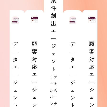
案
件
創
出
エ
ー
顧
顧
デ
デ
ジ
客
客
ー
ー
ェ
対
対
タ
タ
ン
応
応
エ
エ
ト
エ
エ
ー
ー
リサ
ー
ー
ジ
ジ
ーチ
ジ
ジ
ェ
ェ
から
ェ
ェ
ン
ン
パー
ン
ソナ
ン
ト
ト