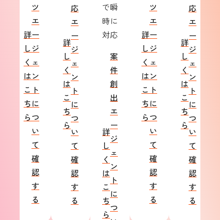
ツ
で瞬
ツ
応
応
エ
時に
エ
エ
エ
詳
ー
対応
詳
ー
ー
ー
詳
詳
し
ジ
し
ジ
ジ
ジ
し
案
し
く
ェ
く
ェ
ェ
ェ
く
件
く
は
ン
は
ン
ン
ン
は
創
は
こ
ト
こ
ト
ト
ト
こ
出
こ
ち
に
ち
に
に
に
ち
エ
ち
ら
つ
ら
つ
つ
つ
ら
ー
ら
い
い
い
詳
い
ジ
て
て
て
し
て
ェ
確
確
確
く
確
ン
認
認
認
は
認
ト
す
す
す
こ
す
に
る
る
る
ち
る
つ
ら