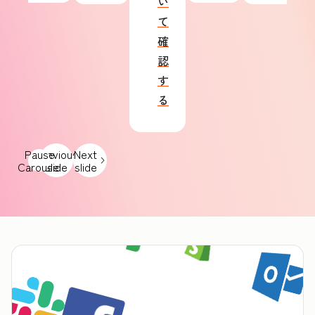
い
て
確
認
す
る
Pause
Previous
Next
Carousel
slide
slide