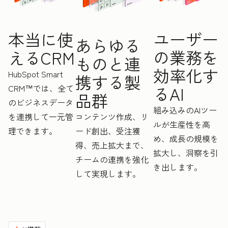
ユーザー
本当に使
あらゆる
の業務を
えるCRM
ものと連
効率化す
HubSpot Smart
携する製
CRM™では、全て
るAI
品群
のビジネスデータ
組み込みのAIツー
を連携して一元管
コンテンツ作成、リ
ルが生産性を高
理できます。
ード創出、受注獲
め、成長の規模を
得、売上拡大まで、
拡大し、洞察を引
チームの連携を強化
き出します。
して実現します。