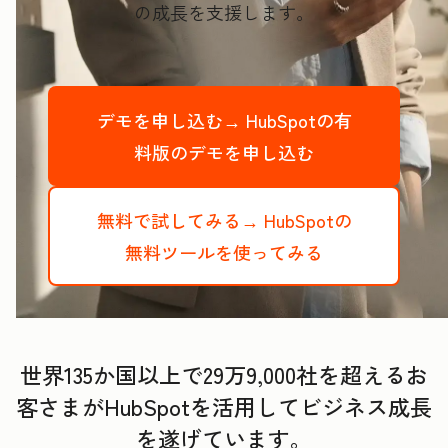
の成長を支援します。
デモを申し込む→
HubSpotの有
料版のデモを申し込む
無料で試してみる→
HubSpotの
無料ツールを使ってみる
世界135か国以上で29万9,000社を超えるお
客さまがHubSpotを活用してビジネス成長
を遂げています。