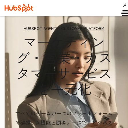
メ
ュ
HUBSPOT AGENTIC CUSTOMER PLATFORM
マーケティン
グ・営業・カス
タマーサービス
を一元化
すべてのチームが一つのプラットフォーム
で連携。AI機能と顧客データ
で、ビジネス