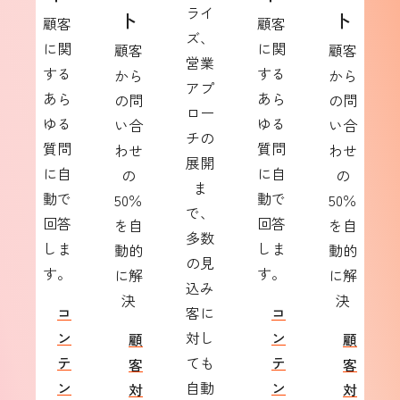
ライ
ト
ト
顧客
顧客
ズ、
に関
に関
顧客
顧客
営業
する
する
から
から
アプ
あら
あら
の問
の問
ロー
ゆる
ゆる
い合
い合
チの
質問
質問
わせ
わせ
展開
に自
に自
の
の
ま
動で
動で
50％
50％
で、
回答
回答
を自
を自
多数
しま
しま
動的
動的
の見
す。
す。
に解
に解
込み
決
決
コ
客に
コ
ン
対し
ン
顧
顧
テ
ても
テ
客
客
ン
自動
ン
対
対