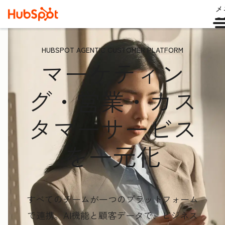
メ
ュ
HUBSPOT AGENTIC CUSTOMER PLATFORM
マーケティン
グ・営業・カス
タマーサービス
を一元化
すべてのチームが一つのプラットフォーム
で連携。AI機能と顧客データ
で、ビジネス