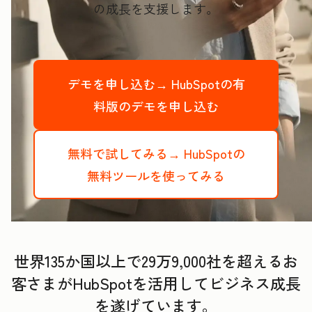
の成長を支援します。
デモを申し込む→
HubSpotの有
料版のデモを申し込む
無料で試してみる→
HubSpotの
無料ツールを使ってみる
世界135か国以上で29万9,000社を超えるお
客さまがHubSpotを活用してビジネス成長
を遂げています。