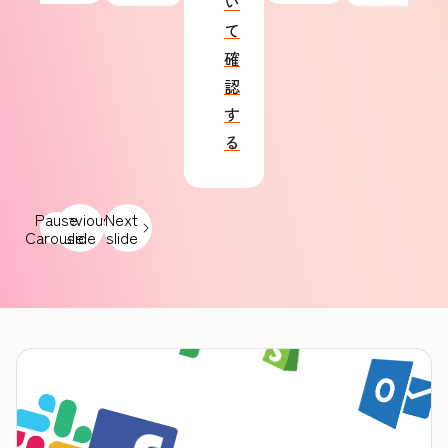
い
て
確
認
す
る
Pause
Previous
Next
Carousel
slide
slide