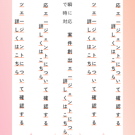
ツ
で瞬
ツ
応
応
エ
時に
エ
エ
エ
詳
ー
対応
詳
ー
ー
ー
詳
詳
し
ジ
し
ジ
ジ
ジ
し
案
し
く
ェ
く
ェ
ェ
ェ
く
件
く
は
ン
は
ン
ン
ン
は
創
は
こ
ト
こ
ト
ト
ト
こ
出
こ
ち
に
ち
に
に
に
ち
エ
ち
ら
つ
ら
つ
つ
つ
ら
ー
ら
い
い
い
詳
い
ジ
て
て
て
し
て
ェ
確
確
確
く
確
ン
認
認
認
は
認
ト
す
す
す
こ
す
に
る
る
る
ち
る
つ
ら