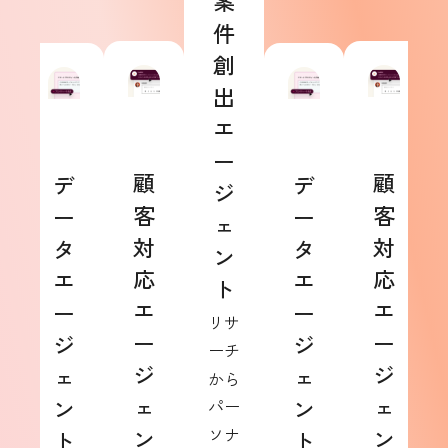
案
件
創
出
エ
ー
顧
顧
デ
デ
ジ
客
客
ー
ー
ェ
対
対
タ
タ
ン
応
応
エ
エ
ト
エ
エ
ー
ー
リサ
ー
ー
ジ
ジ
ーチ
ジ
ジ
ェ
ェ
から
ェ
ェ
ン
ン
パー
ン
ソナ
ン
ト
ト