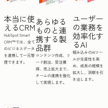
ユーザー
本当に使
あらゆる
の業務を
えるCRM
ものと連
効率化す
HubSpot Smart
携する製
CRM™では、全て
るAI
品群
のビジネスデータ
組み込みのAIツー
を連携して一元管
コンテンツ作成、リ
ルが生産性を高
理できます。
ード創出、受注獲
め、成長の規模を
得、売上拡大まで、
拡大し、洞察を引
チームの連携を強化
き出します。
して実現します。