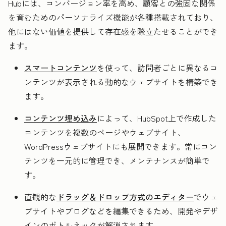
Hubには、コンバージョン率を高め、顧客との強固な関係
を育むためのパーソナライズ機能が各種搭載されており、
他にはない価値を提供して存在感を際立たせることができ
ます。
スマートコンテンツ
を使って、訪問者ごとに異なるコ
ンテンツが表示される動的なウェブサイトを構築でき
ます。
コンテンツ埋め込み
によって、HubSpot上で作成した
コンテンツを複数のページやウェブサイト、
WordPressウェブサイトにも展開できます。常にコン
テンツを一元的に管理でき、メンテナンスが簡単で
す。
直観的な
ドラッグ＆ドロップ方式のエディター
でウェ
ブサイトやブログなどを編集できるため、開発やデザ
インのボトルネックが解消されます。