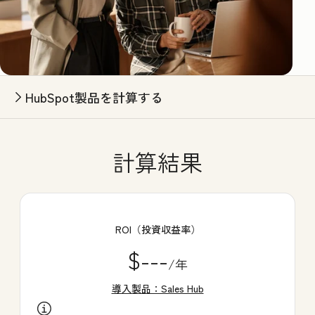
HubSpot製品を計算する
計算結果
ROI（投資収益率）
$---
/年
導入製品：Sales Hub