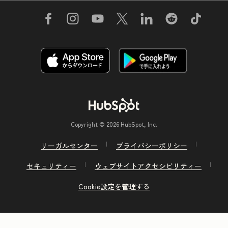
Copyright © 2026 HubSpot, Inc.
リーガルセンター
プライバシーポリシー
セキュリティー
ウェブサイトアクセシビリティー
Cookie設定を管理する