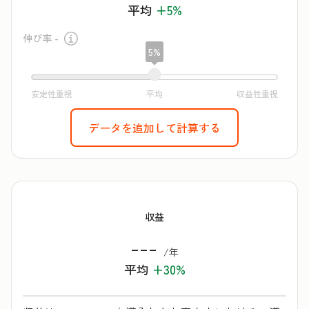
平均
+5%
伸び率 -
5%
データを追加して計算する
収益
---
/年
平均
+30%