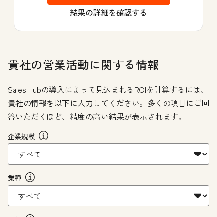
結果の詳細を確認する
貴社の営業活動に関する情報
Sales Hubの導入によって見込まれるROIを計算するには、
貴社の情報を以下に入力してください。多くの項目にご回
答いただくほど、精度の高い結果が表示されます。
企業規模
業種