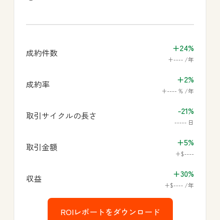
+24%
成約件数
+---- /年
+2%
成約率
+---- % /年
-21%
取引サイクルの長さ
----- 日
+5%
取引金額
+$----
+30%
収益
+$---- /年
ROIレポートをダウンロード