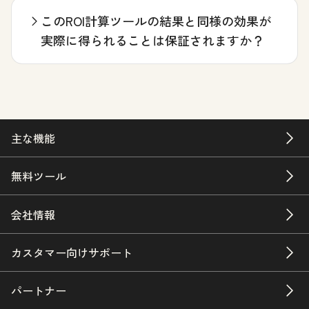
このROI計算ツールの結果と同様の効果が
実際に得られることは保証されますか？
主な機能
無料ツール
会社情報
カスタマー向けサポート
パートナー