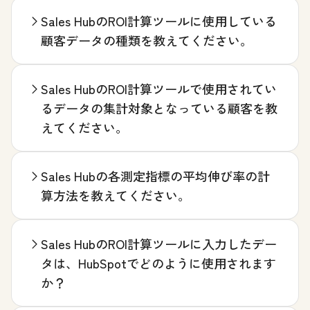
Sales HubのROI計算ツールに使用している
顧客データの種類を教えてください。
Sales HubのROI計算ツールで使用されてい
るデータの集計対象となっている顧客を教
えてください。
Sales Hubの各測定指標の平均伸び率の計
算方法を教えてください。
Sales HubのROI計算ツールに入力したデー
タは、HubSpotでどのように使用されます
か？