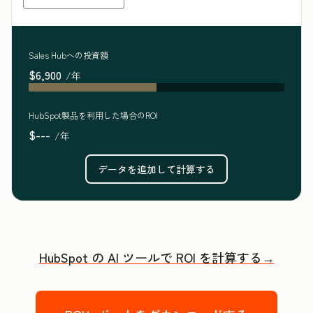
Sales Hubへの投資額
$6,900
/年
HubSpot製品を利用した場合のROI
$---
/年
データを追加して計算する
HubSpot の AI ツールで ROI を計算する→