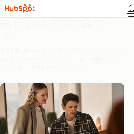
メ
ュ
HubSpot ROI計算ツー
ル
世界各地でHubSpotをご利用いただいている26万社以上の
お客さまの集計データに基づいて、HubSpot製品を導入し
た場合のROI（投資収益率）を計算します。