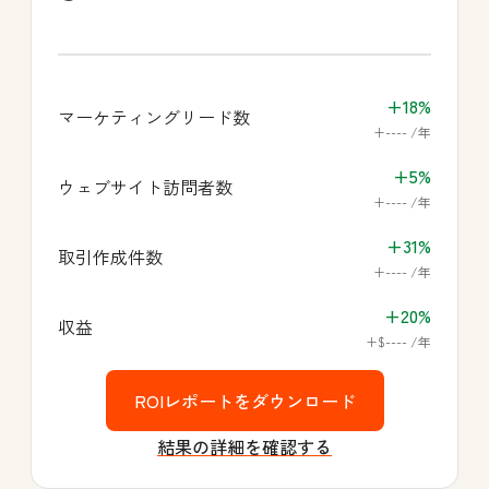
+18%
マーケティングリード数
+---- /年
+5%
ウェブサイト訪問者数
+---- /年
+31%
取引作成件数
+---- /年
+20%
収益
+$---- /年
ROIレポートをダウンロード
結果の詳細を確認する