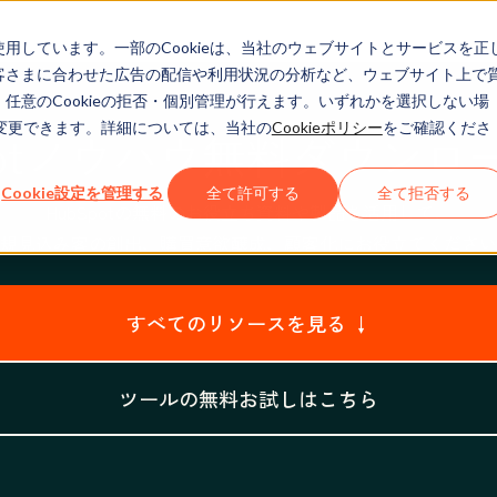
eを使用しています。一部のCookieは、当社のウェブサイトとサービスを正
お客さまに合わせた広告の配信や利用状況の分析など、ウェブサイト上で
、任意のCookieの拒否・個別管理が行えます。いずれかを選択しない場
でも変更できます。詳細については、当社の
Cookieポリシー
をご確認くださ
Spotノウハウ無料ダウンロ
Cookie設定を管理する
全て許可する
全て拒否する
HubSpotの無料のお役立ち資料や製品を活用して、
規見込み客の創出、購買意欲醸成、顧客化にお役立てください
すべてのリソースを見る ↓
ツールの無料お試しはこちら