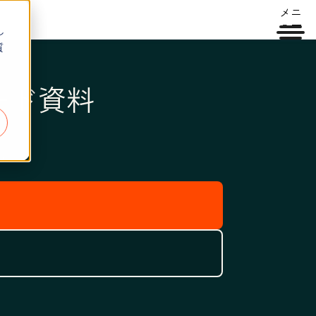
メニ
ュー
し
質
ード資料
。