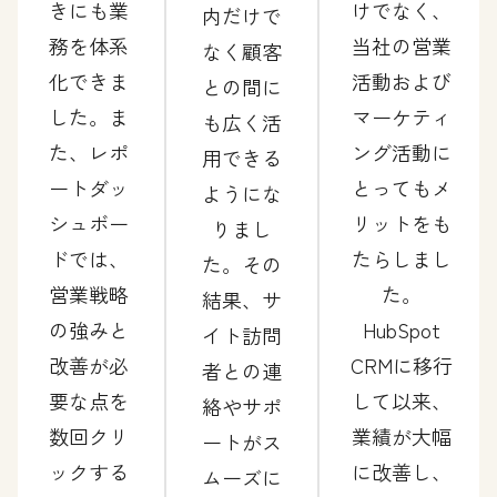
きにも業
けでなく、
内だけで
務を体系
当社の営業
なく顧客
化できま
活動および
との間に
した。ま
マーケティ
も広く活
た、レポ
ング活動に
用できる
ートダッ
とってもメ
ようにな
シュボー
リットをも
りまし
ドでは、
たらしまし
た。その
営業戦略
た。
結果、サ
の強みと
HubSpot
イト訪問
改善が必
CRMに移行
者との連
要な点を
して以来、
絡やサポ
数回クリ
業績が大幅
ートがス
ックする
に改善し、
ムーズに