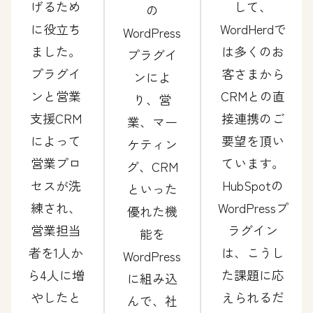
げるため
して、
の
に役立ち
WordHerdで
WordPress
ました。
は多くのお
プラグイ
プラグイ
客さまから
ンによ
ンと営業
CRMとの直
り、営
支援CRM
接連携のご
業、マー
によって
要望を頂い
ケティン
営業プロ
ています。
グ、CRM
セスが洗
HubSpotの
といった
練され、
WordPressプ
優れた機
営業担当
ラグイン
能を
者を1人か
は、こうし
WordPress
ら4人に増
た課題に応
に組み込
やしたと
えられるだ
んで、社