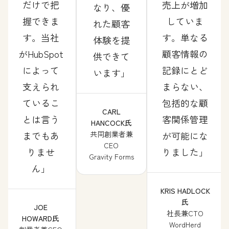
だけで把
売上が増加
なり、優
握できま
していま
れた顧客
す。当社
す。単なる
体験を提
がHubSpot
顧客情報の
供できて
によって
記録にとど
います
支えられ
まらない、
ているこ
包括的な顧
CARL
とは言う
客関係管理
HANCOCK氏
までもあ
共同創業者兼
が可能にな
CEO
りませ
りました
Gravity Forms
ん
KRIS HADLOCK
氏
JOE
社長兼CTO
HOWARD氏
WordHerd