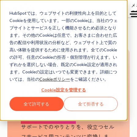
メ
ュ
HubSpotでは、ウェブサイトの利便性向上を目的として
Cookieを使用しています。一部のCookieは、当社のウェ
Service Hub
ブサイトとサービスを正しく機能させるため必須となり
ます。その他のCookieは任意で、お客さまに合わせた広
告の配信や利用状況の分析など、ウェブサイト上で質の
高い体験を提供するために使用されます。全てのCookie
の許可、任意のCookieの拒否・個別管理が行えます。い
ずれかを選択しない場合、既定のCookie設定が適用され
AI搭載
ベータ版
ます。Cookieの設定はいつでも変更できます。詳細につ
顧客の自律的な問
いては、当社の
Cookieポリシー
をご確認ください。
題解決を促進
Cookie設定を管理する
ナレッジベースエ
全て許可する
全て拒否する
ージェント
サポートでのやりとりを、役立つセル
フサービス用コンテンツに変換しま