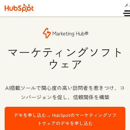
メ
ュ
Marketing Hub®
マーケティングソフト
ウェア
AI搭載ツールで関心度の高い訪問者を惹きつけ、コ
ンバージョンを促し、信頼関係を構築
デモを申し込む→
HubSpotのマーケティングソフ
トウェアのデモを申し込む