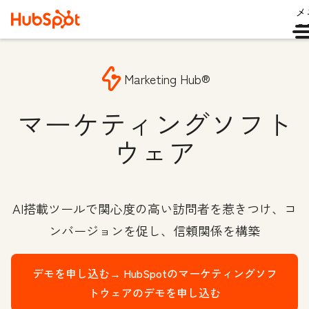
メ
ュ
Marketing Hub®
マーケティングソフト
ウェア
AI搭載ツールで関心度の高い訪問者を惹きつけ、コ
ンバージョンを促し、信頼関係を構築
デモを申し込む→
HubSpotのマーケティングソフ
トウェアのデモを申し込む