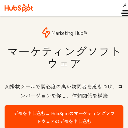
メ
ュ
Marketing Hub®
マーケティングソフト
ウェア
AI搭載ツールで関心度の高い訪問者を惹きつけ、コ
ンバージョンを促し、信頼関係を構築
デモを申し込む→
HubSpotのマーケティングソフ
トウェアのデモを申し込む