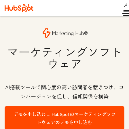
メ
ュ
Marketing Hub®
マーケティングソフト
ウェア
AI搭載ツールで関心度の高い訪問者を惹きつけ、コ
ンバージョンを促し、信頼関係を構築
デモを申し込む→
HubSpotのマーケティングソフ
トウェアのデモを申し込む