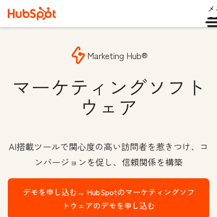
メ
ュ
Marketing Hub®
マーケティングソフト
ウェア
AI搭載ツールで関心度の高い訪問者を惹きつけ、コ
ンバージョンを促し、信頼関係を構築
デモを申し込む→
HubSpotのマーケティングソフ
トウェアのデモを申し込む