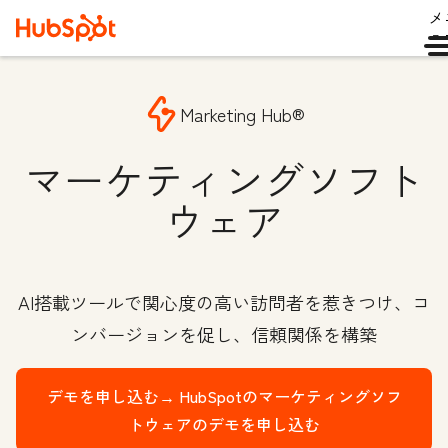
メ
ュ
Marketing Hub®
マーケティングソフト
ウェア
AI搭載ツールで関心度の高い訪問者を惹きつけ、コ
ンバージョンを促し、信頼関係を構築
デモを申し込む→
HubSpotのマーケティングソフ
トウェアのデモを申し込む