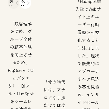
前
次
HubSpot導
へ
へ
入後はWebサ
イト上のユ
顧客理解
ーザー行動
を深め、グ
履歴を可視
ループ全体
化すること
の顧客体験
に注力しま
を向上させ
した。週次
るため、
で優先的に
BigQuery（ビ
アプローチ
ッグクエ
すべき見込
今の時代
リ）・BIツー
み客を見極
には、アナ
ル・HubSpot
め、インサ
ログな手法
をシームレ
イドセール
だけでは変