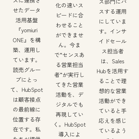
スに連携さ
ス部門にパ
化の速いス
せたデータ
スする運用
ピードに合
活用基盤
にしていま
わせること
『yomiuri
す。インサ
ができませ
ONE』を構
イドセール
ん。今ま
築、運用し
ス担当者
で“センスあ
ています。
は、Sales
る営業担当
読売グルー
Hubを活用す
者”が実行し
プにとっ
ることで理
てきた営業
て、HubSpot
想的な営業
活動を、デ
は顧客接点
活動ができ
ジタルでも
の最前線に
ていると手
再現してい
位置する存
応えを感じ
く。HubSpot
在です。私
ているよう
導入によ