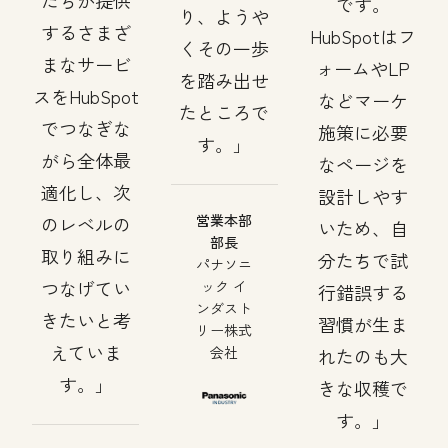
たちが提供
です。
り、ようや
するさまざ
HubSpotはフ
くその一歩
まなサービ
ォームやLP
を踏み出せ
スをHubSpot
などマーケ
たところで
でつなぎな
施策に必要
す。
がら全体最
なページを
適化し、次
設計しやす
営業本部
のレベルの
いため、自
部長
取り組みに
分たちで試
パナソニ
つなげてい
ック イ
行錯誤する
ンダスト
きたいと考
習慣が生ま
リー株式
えていま
会社
れたのも大
す。
きな収穫で
す。