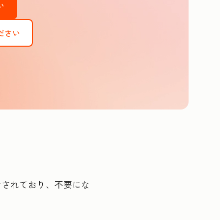
い
ださい
計されており、不要にな